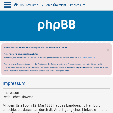
Bus-Profi GmbH
Foren-Übersicht
Impressum
Willkommen auf unserer neuen Forenplattform für das Bus-Profi Forum
Neue Felder für die persönlichen Daten
Man kann jetzt seine öffentlich einsehbare Daten genau bestimmen. Details findet ihr in
in diesem Beitrag.
Durch die neue Forensoftware und die Portierung der Daten konnten die Passwörter aus dem alten Forum nicht
übernommen werden, bitte lassen Sie sich ein neues Passwort über die
Passwort vergessen
Funktion zusenden. Sollte
es zu Problemen kommen kontaktieren Sie das Bus-Profi Team per
E-Mail
.
Impressum
Impressum
Rechtlicher Hinweis 1
Mit dem Urteil vom 12. Mai 1998 hat das Landgericht Hamburg
entschieden, dass man durch die Anbringung eines Links die Inhalte