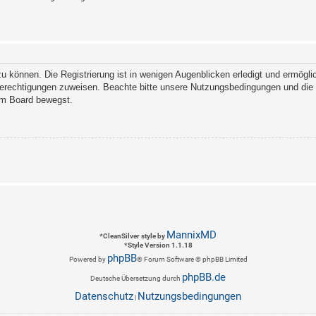
 können. Die Registrierung ist in wenigen Augenblicken erledigt und ermöglich
Berechtigungen zuweisen. Beachte bitte unsere Nutzungsbedingungen und die v
sem Board bewegst.
MannixMD
*
CleanSilver style by
*
Style Version 1.1.18
phpBB
Powered by
® Forum Software © phpBB Limited
phpBB.de
Deutsche Übersetzung durch
Datenschutz
Nutzungsbedingungen
|