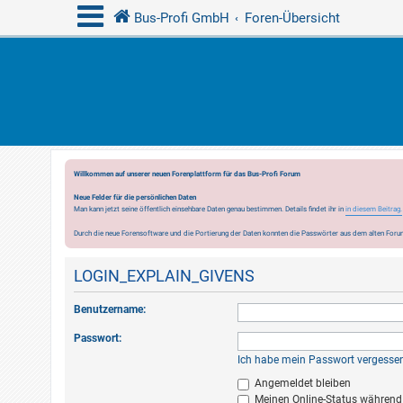
Bus-Profi GmbH
Foren-Übersicht
Willkommen auf unserer neuen Forenplattform für das Bus-Profi Forum
Neue Felder für die persönlichen Daten
Man kann jetzt seine öffentlich einsehbare Daten genau bestimmen. Details findet ihr in
in diesem Beitrag.
Durch die neue Forensoftware und die Portierung der Daten konnten die Passwörter aus dem alten Forum
LOGIN_EXPLAIN_GIVENS
Benutzername:
Passwort:
Ich habe mein Passwort vergesse
Angemeldet bleiben
Meinen Online-Status während 