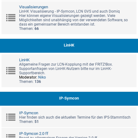
Visualisierungen
LinHK Visualisierung - IP-Symcon, LCN GVS und auch Domiq
Hier können eigene Visualisierungen gezeigt werden. Viele
Möglichkeiten sind unabhängig von der verwendeten Software, so
dass ein gemeinsamer Bereich entstanden ist.
Themen:
66
LinHK
LinHK
Allgemeine Fragen zur LCN-Kopplung mit der FRITZ!Box.
Supportanfragen von LinHK-Nutzern bitte nur im LinHK-
Supportbereich.
Moderator:
Niko
Themen:
136
IP-Symcon
IP-Symcon
Hier finden sich auch die aktuellen Termine für den IPS-Stammtisch
Themen:
51
IP-Symcon 2.0 ff