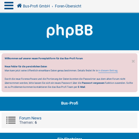
Bus-Profi GmbH
Foren-Übersicht
Willkommen auf unserer neuen Forenplattform für das Bus-Profi Forum
Neue Felder für die persönlichen Daten
Man kann jetzt seine öffentlich einsehbare Daten genau bestimmen. Details findet ihr in
in diesem Beitrag.
Durch die neue Forensoftware und die Portierung der Daten konnten die Passwörter aus dem alten Forum nicht
übernommen werden, bitte lassen Sie sich ein neues Passwort über die
Passwort vergessen
Funktion zusenden. Sollte
es zu Problemen kommen kontaktieren Sie das Bus-Profi Team per
E-Mail
.
Bus-Profi
Forum News
Themen:
6