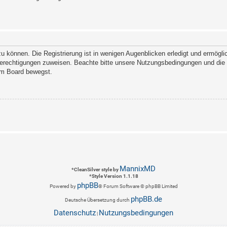
 können. Die Registrierung ist in wenigen Augenblicken erledigt und ermöglich
Berechtigungen zuweisen. Beachte bitte unsere Nutzungsbedingungen und die v
sem Board bewegst.
MannixMD
*
CleanSilver style by
*
Style Version 1.1.18
phpBB
Powered by
® Forum Software © phpBB Limited
phpBB.de
Deutsche Übersetzung durch
Datenschutz
Nutzungsbedingungen
|