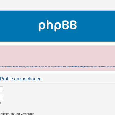
 nicht übernommen werden, bitte lassen Sie sich ein neues Passwort über die
Passwort vergessen
Funktion zusenden. Sollte e
 Profile anzuschauen.
n
dieser Sitzung verbergen