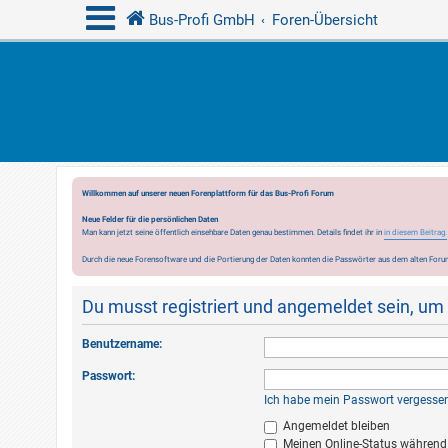
Bus-Profi GmbH
Foren-Übersicht
Willkommen auf unserer neuen Forenplattform für das Bus-Profi Forum
Neue Felder für die persönlichen Daten
Man kann jetzt seine öffentlich einsehbare Daten genau bestimmen. Details findet ihr in
in diesem Beitrag.
Durch die neue Forensoftware und die Portierung der Daten konnten die Passwörter aus dem alten Forum
Du musst registriert und angemeldet sein, um
Benutzername:
Passwort:
Ich habe mein Passwort vergesse
Angemeldet bleiben
Meinen Online-Status während 