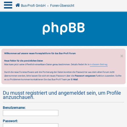
Bus-Profi GmbH
Foren-Übersicht
Willkommen auf unserer neuen Forenplattform für das Bus-Profi Forum
Neue Felder für die persönlichen Daten
Man kann jetzt seine öffentlich einsehbare Daten genau bestimmen. Details findet ihr in
in diesem Beitrag.
Durch die neue Forensoftware und die Portierung der Daten konnten die Passwörter aus dem alten Forum nicht
übernommen werden, bitte lassen Sie sich ein neues Passwort über die
Passwort vergessen
Funktion zusenden. Sollte
es zu Problemen kommen kontaktieren Sie das Bus-Profi Team per
E-Mail
.
Du musst registriert und angemeldet sein, um Profile
anzuschauen.
Benutzername:
Passwort: