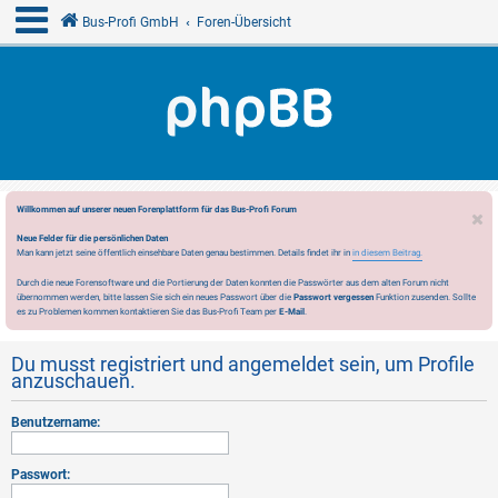
Bus-Profi GmbH
Foren-Übersicht
Willkommen auf unserer neuen Forenplattform für das Bus-Profi Forum
Neue Felder für die persönlichen Daten
Man kann jetzt seine öffentlich einsehbare Daten genau bestimmen. Details findet ihr in
in diesem Beitrag.
Durch die neue Forensoftware und die Portierung der Daten konnten die Passwörter aus dem alten Forum nicht
übernommen werden, bitte lassen Sie sich ein neues Passwort über die
Passwort vergessen
Funktion zusenden. Sollte
es zu Problemen kommen kontaktieren Sie das Bus-Profi Team per
E-Mail
.
Du musst registriert und angemeldet sein, um Profile
anzuschauen.
Benutzername:
Passwort: