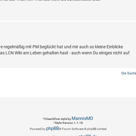
re regelmäßig mit PM beglückt hat und mir auch so kleine Einblicke
as LCN Wiki am Leben gehalten hast - auch wenn Du einiges nicht auf
Die Suche
MannixMD
*
CleanSilver style by
*
Style Version 1.1.18
phpBB
Powered by
® Forum Software © phpBB Limited