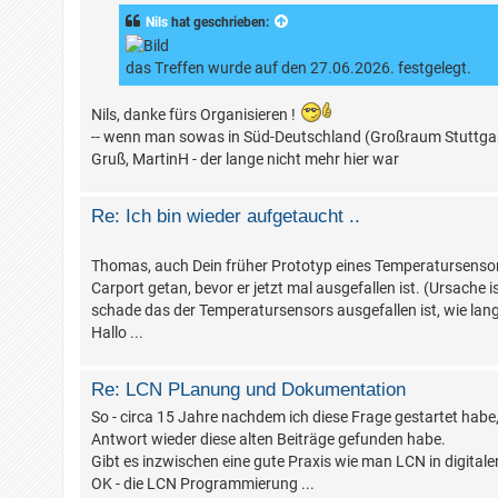
Nils
hat geschrieben:
das Treffen wurde auf den 27.06.2026. festgelegt.
Nils, danke fürs Organisieren !
-- wenn man sowas in Süd-Deutschland (Großraum Stuttgart
Gruß, MartinH - der lange nicht mehr hier war
Re: Ich bin wieder aufgetaucht ..
Thomas, auch Dein früher Prototyp eines Temperatursensor
Carport getan, bevor er jetzt mal ausgefallen ist. (Ursache 
schade das der Temperatursensors ausgefallen ist, wie lang
Hallo ...
Re: LCN PLanung und Dokumentation
So - circa 15 Jahre nachdem ich diese Frage gestartet habe, 
Antwort wieder diese alten Beiträge gefunden habe.
Gibt es inzwischen eine gute Praxis wie man LCN in digita
OK - die LCN Programmierung ...