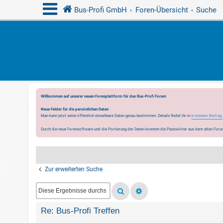
Bus-Profi GmbH
Foren-Übersicht
Suche
Willkommen auf unserer neuen Forenplattform für das Bus-Profi Forum
Neue Felder für die persönlichen Daten
Man kann jetzt seine öffentlich einsehbare Daten genau bestimmen. Details findet ihr in
in diesem Beitrag.
Durch die neue Forensoftware und die Portierung der Daten konnten die Passwörter aus dem alten Forum
Zur erweiterten Suche
Re: Bus-Profi Treffen