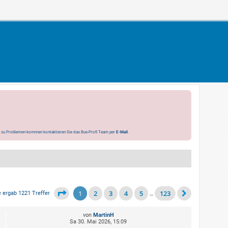
s zu Problemen kommen kontaktieren Sie das Bus-Profi Team per
E-Mail
.
1
2
3
4
5
123
 ergab 1221 Treffer
…
von
MartinH
Sa 30. Mai 2026, 15:09