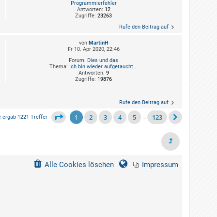
Programmierfehler
Antworten:
12
Zugriffe:
23263
Rufe den Beitrag auf
von
MartinH
Fr 10. Apr 2020, 22:46
Forum:
Dies und das
Thema:
Ich bin wieder aufgetaucht ..
Antworten:
9
Zugriffe:
19876
Rufe den Beitrag auf
1
2
3
4
5
123
 ergab 1221 Treffer
…
Alle Cookies löschen
Impressum