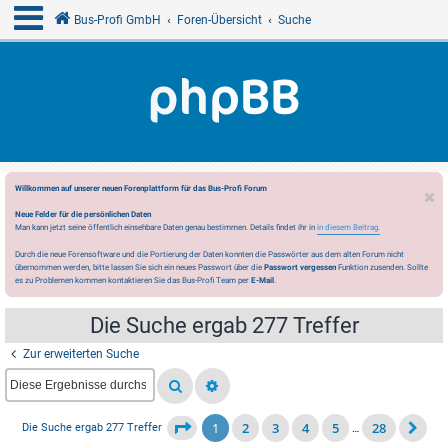
Bus-Profi GmbH
Foren-Übersicht
Suche
Willkommen auf unserer neuen Forenplattform für das Bus-Profi Forum
Neue Felder für die persönlichen Daten
Man kann jetzt seine öffentlich einsehbare Daten genau bestimmen. Details findet ihr in
in diesem Beitrag.
Durch die neue Forensoftware und die Portierung der Daten konnten die Passwörter aus dem alten Forum nicht
übernommen werden, bitte lassen Sie sich ein neues Passwort über die
Passwort vergessen
Funktion zusenden. Sollte
es zu Problemen kommen kontaktieren Sie das Bus-Profi Team per
E-Mail
.
Die Suche ergab 277 Treffer
Zur erweiterten Suche
1
2
3
4
5
28
Die Suche ergab 277 Treffer
…