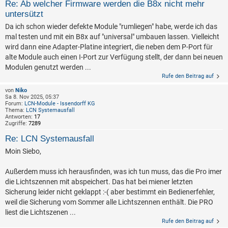
Re: Ab welcher Firmware werden die B8x nicht mehr
untersützt
Da ich schon wieder defekte Module "rumliegen" habe, werde ich das
mal testen und mit ein B8x auf "universal" umbauen lassen. Vielleicht
wird dann eine Adapter-Platine integriert, die neben dem P-Port für
alte Module auch einen I-Port zur Verfügung stellt, der dann bei neuen
Modulen genutzt werden ...
Rufe den Beitrag auf
von
Niko
Sa 8. Nov 2025, 05:37
Forum:
LCN-Module - Issendorff KG
Thema:
LCN Systemausfall
Antworten:
17
Zugriffe:
7289
Re: LCN Systemausfall
Moin Siebo,
Außerdem muss ich herausfinden, was ich tun muss, das die Pro imer
die Lichtszennen mit abspeichert. Das hat bei miener letzten
Sicherung leider nicht geklappt :-( aber bestimmt ein Bedienerfehler,
weil die Sicherung vom Sommer alle Lichtszennen enthält. Die PRO
liest die Lichtszenen ...
Rufe den Beitrag auf