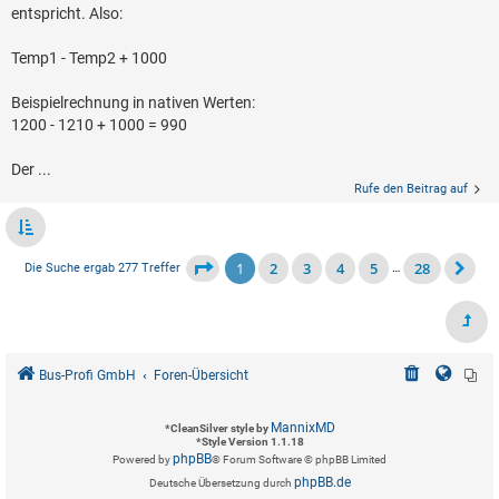
entspricht. Also:
Temp1 - Temp2 + 1000
Beispielrechnung in nativen Werten:
1200 - 1210 + 1000 = 990
Der ...
Rufe den Beitrag auf
1
2
3
4
5
28
Die Suche ergab 277 Treffer
…
Bus-Profi GmbH
Foren-Übersicht
MannixMD
*
CleanSilver style by
*
Style Version 1.1.18
phpBB
Powered by
® Forum Software © phpBB Limited
phpBB.de
Deutsche Übersetzung durch