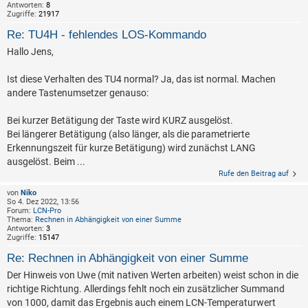
Antworten:
8
Zugriffe:
21917
Re: TU4H - fehlendes LOS-Kommando
Hallo Jens,
Ist diese Verhalten des TU4 normal? Ja, das ist normal. Machen
andere Tastenumsetzer genauso:
Bei kurzer Betätigung der Taste wird KURZ ausgelöst.
Bei längerer Betätigung (also länger, als die parametrierte
Erkennungszeit für kurze Betätigung) wird zunächst LANG
ausgelöst. Beim ...
Rufe den Beitrag auf
von
Niko
So 4. Dez 2022, 13:56
Forum:
LCN-Pro
Thema:
Rechnen in Abhängigkeit von einer Summe
Antworten:
3
Zugriffe:
15147
Re: Rechnen in Abhängigkeit von einer Summe
Der Hinweis von Uwe (mit nativen Werten arbeiten) weist schon in die
richtige Richtung. Allerdings fehlt noch ein zusätzlicher Summand
von 1000, damit das Ergebnis auch einem LCN-Temperaturwert