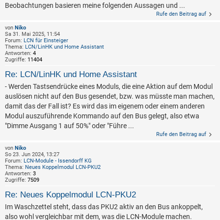
Beobachtungen basieren meine folgenden Aussagen und ...
Rufe den Beitrag auf
von
Niko
Sa 31. Mai 2025, 11:54
Forum:
LCN für Einsteiger
Thema:
LCN/LinHK und Home Assistant
Antworten:
4
Zugriffe:
11404
Re: LCN/LinHK und Home Assistant
- Werden Tastsendrücke eines Moduls, die eine Aktion auf dem Modul
auslösen nicht auf den Bus gesendet, bzw. was müsste man machen,
damit das der Fall ist? Es wird das im eigenem oder einem anderen
Modul auszuführende Kommando auf den Bus gelegt, also etwa
"Dimme Ausgang 1 auf 50%" oder "Führe ...
Rufe den Beitrag auf
von
Niko
So 23. Jun 2024, 13:27
Forum:
LCN-Module - Issendorff KG
Thema:
Neues Koppelmodul LCN-PKU2
Antworten:
3
Zugriffe:
7509
Re: Neues Koppelmodul LCN-PKU2
Im Waschzettel steht, dass das PKU2 aktiv an den Bus ankoppelt,
also wohl vergleichbar mit dem, was die LCN-Module machen.