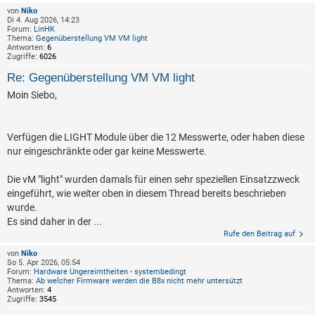
von
Niko
Di 4. Aug 2026, 14:23
Forum:
LinHK
Thema:
Gegenüberstellung VM VM light
Antworten:
6
Zugriffe:
6026
Re: Gegenüberstellung VM VM light
Moin Siebo,
Verfügen die LIGHT Module über die 12 Messwerte, oder haben diese
nur eingeschränkte oder gar keine Messwerte.
Die vM "light" wurden damals für einen sehr speziellen Einsatzzweck
eingeführt, wie weiter oben in diesem Thread bereits beschrieben
wurde.
Es sind daher in der ...
Rufe den Beitrag auf
von
Niko
So 5. Apr 2026, 05:54
Forum:
Hardware Ungereimtheiten - systembedingt
Thema:
Ab welcher Firmware werden die B8x nicht mehr untersützt
Antworten:
4
Zugriffe:
3545