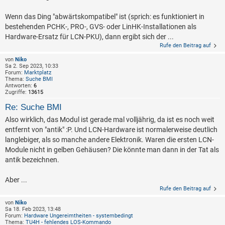
Wenn das Ding "abwärtskompatibel" ist (sprich: es funktioniert in
bestehenden PCHK-, PRO-, GVS- oder LinHK-Installationen als
Hardware-Ersatz für LCN-PKU), dann ergibt sich der ...
Rufe den Beitrag auf
von
Niko
Sa 2. Sep 2023, 10:33
Forum:
Marktplatz
Thema:
Suche BMI
Antworten:
6
Zugriffe:
13615
Re: Suche BMI
Also wirklich, das Modul ist gerade mal volljährig, da ist es noch weit
entfernt von "antik" :P. Und LCN-Hardware ist normalerweise deutlich
langlebiger, als so manche andere Elektronik. Waren die ersten LCN-
Module nicht in gelben Gehäusen? Die könnte man dann in der Tat als
antik bezeichnen.
Aber ...
Rufe den Beitrag auf
von
Niko
Sa 18. Feb 2023, 13:48
Forum:
Hardware Ungereimtheiten - systembedingt
Thema:
TU4H - fehlendes LOS-Kommando