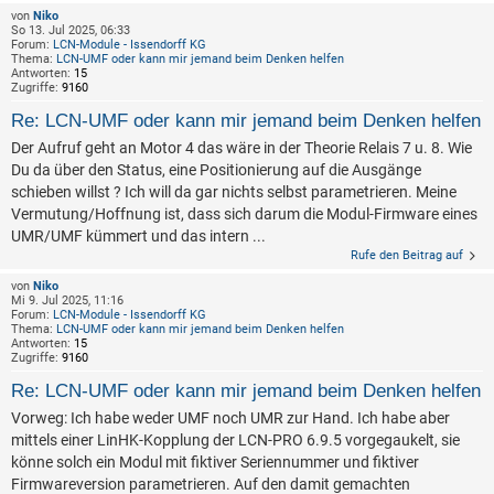
von
Niko
So 13. Jul 2025, 06:33
Forum:
LCN-Module - Issendorff KG
Thema:
LCN-UMF oder kann mir jemand beim Denken helfen
Antworten:
15
Zugriffe:
9160
Re: LCN-UMF oder kann mir jemand beim Denken helfen
Der Aufruf geht an Motor 4 das wäre in der Theorie Relais 7 u. 8. Wie
Du da über den Status, eine Positionierung auf die Ausgänge
schieben willst ? Ich will da gar nichts selbst parametrieren. Meine
Vermutung/Hoffnung ist, dass sich darum die Modul-Firmware eines
UMR/UMF kümmert und das intern ...
Rufe den Beitrag auf
von
Niko
Mi 9. Jul 2025, 11:16
Forum:
LCN-Module - Issendorff KG
Thema:
LCN-UMF oder kann mir jemand beim Denken helfen
Antworten:
15
Zugriffe:
9160
Re: LCN-UMF oder kann mir jemand beim Denken helfen
Vorweg: Ich habe weder UMF noch UMR zur Hand. Ich habe aber
mittels einer LinHK-Kopplung der LCN-PRO 6.9.5 vorgegaukelt, sie
könne solch ein Modul mit fiktiver Seriennummer und fiktiver
Firmwareversion parametrieren. Auf den damit gemachten