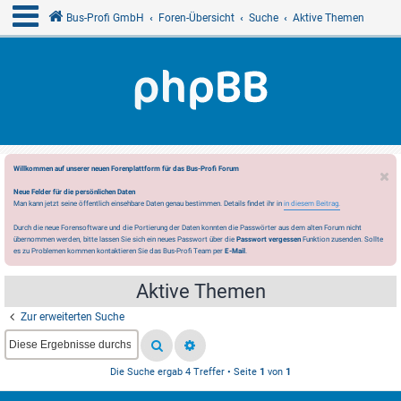
Bus-Profi GmbH
Foren-Übersicht
Suche
Aktive Themen
Willkommen auf unserer neuen Forenplattform für das Bus-Profi Forum
Neue Felder für die persönlichen Daten
Man kann jetzt seine öffentlich einsehbare Daten genau bestimmen. Details findet ihr in
in diesem Beitrag.
Durch die neue Forensoftware und die Portierung der Daten konnten die Passwörter aus dem alten Forum nicht
übernommen werden, bitte lassen Sie sich ein neues Passwort über die
Passwort vergessen
Funktion zusenden. Sollte
es zu Problemen kommen kontaktieren Sie das Bus-Profi Team per
E-Mail
.
Aktive Themen
Zur erweiterten Suche
Die Suche ergab 4 Treffer • Seite
1
von
1