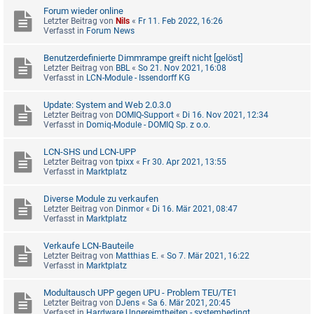
Forum wieder online
Letzter Beitrag von
Nils
«
Fr 11. Feb 2022, 16:26
Verfasst in
Forum News
Benutzerdefinierte Dimmrampe greift nicht [gelöst]
Letzter Beitrag von
BBL
«
So 21. Nov 2021, 16:08
Verfasst in
LCN-Module - Issendorff KG
Update: System and Web 2.0.3.0
Letzter Beitrag von
DOMIQ-Support
«
Di 16. Nov 2021, 12:34
Verfasst in
Domiq-Module - DOMIQ Sp. z o.o.
LCN-SHS und LCN-UPP
Letzter Beitrag von
tpixx
«
Fr 30. Apr 2021, 13:55
Verfasst in
Marktplatz
Diverse Module zu verkaufen
Letzter Beitrag von
Dinmor
«
Di 16. Mär 2021, 08:47
Verfasst in
Marktplatz
Verkaufe LCN-Bauteile
Letzter Beitrag von
Matthias E.
«
So 7. Mär 2021, 16:22
Verfasst in
Marktplatz
Modultausch UPP gegen UPU - Problem TEU/TE1
Letzter Beitrag von
DJens
«
Sa 6. Mär 2021, 20:45
Verfasst in
Hardware Ungereimtheiten - systembedingt