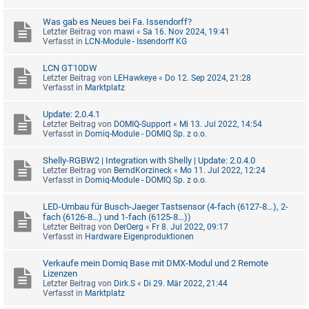
Was gab es Neues bei Fa. Issendorff?
Letzter Beitrag von
mawi
«
Sa 16. Nov 2024, 19:41
Verfasst in
LCN-Module - Issendorff KG
LCN GT10DW
Letzter Beitrag von
LEHawkeye
«
Do 12. Sep 2024, 21:28
Verfasst in
Marktplatz
Update: 2.0.4.1
Letzter Beitrag von
DOMIQ-Support
«
Mi 13. Jul 2022, 14:54
Verfasst in
Domiq-Module - DOMIQ Sp. z o.o.
Shelly-RGBW2 | Integration with Shelly | Update: 2.0.4.0
Letzter Beitrag von
BerndKorzineck
«
Mo 11. Jul 2022, 12:24
Verfasst in
Domiq-Module - DOMIQ Sp. z o.o.
LED-Umbau für Busch-Jaeger Tastsensor (4-fach (6127-8…), 2-
fach (6126-8…) und 1-fach (6125-8…))
Letzter Beitrag von
DerOerg
«
Fr 8. Jul 2022, 09:17
Verfasst in
Hardware Eigenproduktionen
Verkaufe mein Domiq Base mit DMX-Modul und 2 Remote
Lizenzen
Letzter Beitrag von
Dirk.S
«
Di 29. Mär 2022, 21:44
Verfasst in
Marktplatz