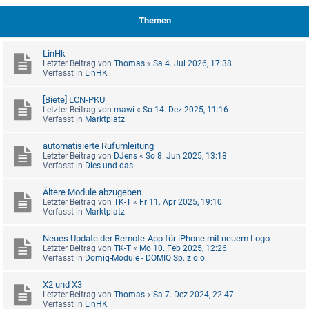
Themen
LinHk
Letzter Beitrag von
Thomas
«
Sa 4. Jul 2026, 17:38
Verfasst in
LinHK
[Biete] LCN-PKU
Letzter Beitrag von
mawi
«
So 14. Dez 2025, 11:16
Verfasst in
Marktplatz
automatisierte Rufumleitung
Letzter Beitrag von
DJens
«
So 8. Jun 2025, 13:18
Verfasst in
Dies und das
Ältere Module abzugeben
Letzter Beitrag von
TK-T
«
Fr 11. Apr 2025, 19:10
Verfasst in
Marktplatz
Neues Update der Remote-App für iPhone mit neuem Logo
Letzter Beitrag von
TK-T
«
Mo 10. Feb 2025, 12:26
Verfasst in
Domiq-Module - DOMIQ Sp. z o.o.
X2 und X3
Letzter Beitrag von
Thomas
«
Sa 7. Dez 2024, 22:47
Verfasst in
LinHK