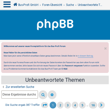
Bus-Profi GmbH
Foren-Übersicht
Suche
Unbeantwortete Themen
Willkommen auf unserer neuen Forenplattform für das Bus-Profi Forum
Neue Felder für die persönlichen Daten
Man kann jetzt seine öffentlich einsehbare Daten genau bestimmen. Details findet ihr in
in diesem Beitrag.
Durch die neue Forensoftware und die Portierung der Daten konnten die Passwörter aus dem alten Forum nicht
übernommen werden, bitte lassen Sie sich ein neues Passwort über die
Passwort vergessen
Funktion zusenden. Sollte
es zu Problemen kommen kontaktieren Sie das Bus-Profi Team per
E-Mail
.
Unbeantwortete Themen
Zur erweiterten Suche
1
2
3
4
5
16
Die Suche ergab 387 Treffer
…