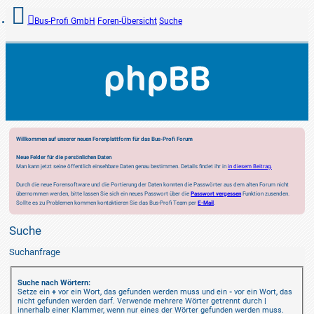
Bus-Profi GmbH
Foren-Übersicht
Suche
Willkommen auf unserer neuen Forenplattform für das Bus-Profi Forum
Neue Felder für die persönlichen Daten
Man kann jetzt seine öffentlich einsehbare Daten genau bestimmen. Details findet ihr in
in diesem Beitrag.
Durch die neue Forensoftware und die Portierung der Daten konnten die Passwörter aus dem alten Forum nicht
übernommen werden, bitte lassen Sie sich ein neues Passwort über die
Passwort vergessen
Funktion zusenden.
Sollte es zu Problemen kommen kontaktieren Sie das Bus-Profi Team per
E-Mail
.
Suche
Suchanfrage
Suche nach Wörtern:
Setze ein
+
vor ein Wort, das gefunden werden muss und ein
-
vor ein Wort, das
nicht gefunden werden darf. Verwende mehrere Wörter getrennt durch
|
innerhalb einer Klammer, wenn nur eines der Wörter gefunden werden muss.