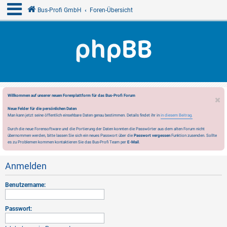
Bus-Profi GmbH
Foren-Übersicht
Willkommen auf unserer neuen Forenplattform für das Bus-Profi Forum
Neue Felder für die persönlichen Daten
Man kann jetzt seine öffentlich einsehbare Daten genau bestimmen. Details findet ihr in
in diesem Beitrag.
Durch die neue Forensoftware und die Portierung der Daten konnten die Passwörter aus dem alten Forum nicht
übernommen werden, bitte lassen Sie sich ein neues Passwort über die
Passwort vergessen
Funktion zusenden. Sollte
es zu Problemen kommen kontaktieren Sie das Bus-Profi Team per
E-Mail
.
Anmelden
Benutzername:
Passwort: