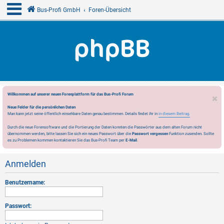
Bus-Profi GmbH
Foren-Übersicht
Willkommen auf unserer neuen Forenplattform für das Bus-Profi Forum
Neue Felder für die persönlichen Daten
Man kann jetzt seine öffentlich einsehbare Daten genau bestimmen. Details findet ihr in
in diesem Beitrag.
Durch die neue Forensoftware und die Portierung der Daten konnten die Passwörter aus dem alten Forum nicht
übernommen werden, bitte lassen Sie sich ein neues Passwort über die
Passwort vergessen
Funktion zusenden. Sollte
es zu Problemen kommen kontaktieren Sie das Bus-Profi Team per
E-Mail
.
Anmelden
Benutzername:
Passwort: