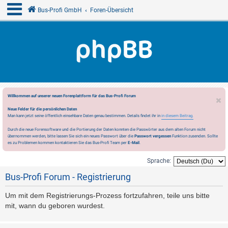
Bus-Profi GmbH
Foren-Übersicht
Willkommen auf unserer neuen Forenplattform für das Bus-Profi Forum
Neue Felder für die persönlichen Daten
Man kann jetzt seine öffentlich einsehbare Daten genau bestimmen. Details findet ihr in
in diesem Beitrag.
Durch die neue Forensoftware und die Portierung der Daten konnten die Passwörter aus dem alten Forum nicht
übernommen werden, bitte lassen Sie sich ein neues Passwort über die
Passwort vergessen
Funktion zusenden. Sollte
es zu Problemen kommen kontaktieren Sie das Bus-Profi Team per
E-Mail
.
Sprache:
Bus-Profi Forum - Registrierung
Um mit dem Registrierungs-Prozess fortzufahren, teile uns bitte
mit, wann du geboren wurdest.