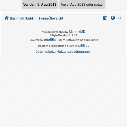
Bus-Profi GmbH
Foren-Übersicht
MannixMD
*
CleanSilver style by
*
Style Version 1.1.18
phpBB
Powered by
® Forum Software © phpBB Limited
phpBB.de
Deutsche Übersetzung durch
Datenschutz
Nutzungsbedingungen
|