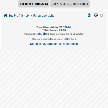
Bus-Profi GmbH
Foren-Übersicht
MannixMD
*
CleanSilver style by
*
Style Version 1.1.18
phpBB
Powered by
® Forum Software © phpBB Limited
phpBB.de
Deutsche Übersetzung durch
Datenschutz
Nutzungsbedingungen
|