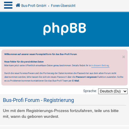
Bus-Profi GmbH
Foren-Übersicht
Willkommen auf unserer neuen Forenplattform für das Bus-Profi Forum
Neue Felder für die persönlichen Daten
Man kann jetzt seine öffentlich einsehbare Daten genau bestimmen. Details findet ihr in
in diesem Beitrag.
Durch die neue Forensoftware und die Portierung der Daten konnten die Passwörter aus dem alten Forum nicht
übernommen werden, bitte lassen Sie sich ein neues Passwort über die
Passwort vergessen
Funktion zusenden. Sollte
es zu Problemen kommen kontaktieren Sie das Bus-Profi Team per
E-Mail
.
Sprache:
Bus-Profi Forum - Registrierung
Um mit dem Registrierungs-Prozess fortzufahren, teile uns bitte
mit, wann du geboren wurdest.