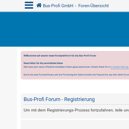
Bus-Profi GmbH
Foren-Übersicht
Willkommen auf unserer neuen Forenplattform für das Bus-Profi Forum
Neue Felder für die persönlichen Daten
Man kann jetzt seine öffentlich einsehbare Daten genau bestimmen. Details findet ihr in
in diesem Beitrag.
Durch die neue Forensoftware und die Portierung der Daten konnten die Passwörter aus dem alten Forum
Bus-Profi Forum - Registrierung
Um mit dem Registrierungs-Prozess fortzufahren, teile un