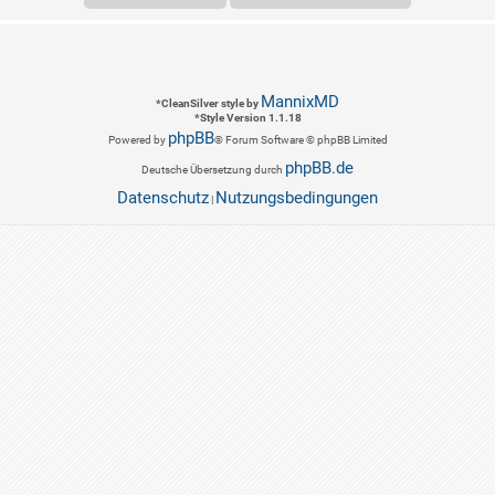
MannixMD
*
CleanSilver style by
*
Style Version 1.1.18
phpBB
Powered by
® Forum Software © phpBB Limited
phpBB.de
Deutsche Übersetzung durch
Datenschutz
Nutzungsbedingungen
|