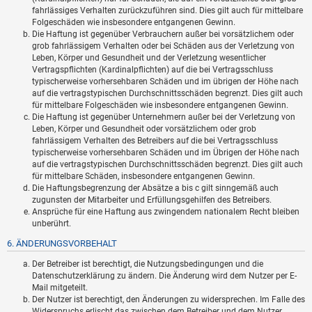
fahrlässiges Verhalten zurückzuführen sind. Dies gilt auch für mittelbare
Folgeschäden wie insbesondere entgangenen Gewinn.
Die Haftung ist gegenüber Verbrauchern außer bei vorsätzlichem oder
grob fahrlässigem Verhalten oder bei Schäden aus der Verletzung von
Leben, Körper und Gesundheit und der Verletzung wesentlicher
Vertragspflichten (Kardinalpflichten) auf die bei Vertragsschluss
typischerweise vorhersehbaren Schäden und im übrigen der Höhe nach
auf die vertragstypischen Durchschnittsschäden begrenzt. Dies gilt auch
für mittelbare Folgeschäden wie insbesondere entgangenen Gewinn.
Die Haftung ist gegenüber Unternehmern außer bei der Verletzung von
Leben, Körper und Gesundheit oder vorsätzlichem oder grob
fahrlässigem Verhalten des Betreibers auf die bei Vertragsschluss
typischerweise vorhersehbaren Schäden und im Übrigen der Höhe nach
auf die vertragstypischen Durchschnittsschäden begrenzt. Dies gilt auch
für mittelbare Schäden, insbesondere entgangenen Gewinn.
Die Haftungsbegrenzung der Absätze a bis c gilt sinngemäß auch
zugunsten der Mitarbeiter und Erfüllungsgehilfen des Betreibers.
Ansprüche für eine Haftung aus zwingendem nationalem Recht bleiben
unberührt.
6. ÄNDERUNGSVORBEHALT
Der Betreiber ist berechtigt, die Nutzungsbedingungen und die
Datenschutzerklärung zu ändern. Die Änderung wird dem Nutzer per E-
Mail mitgeteilt.
Der Nutzer ist berechtigt, den Änderungen zu widersprechen. Im Falle des
Widerspruchs erlischt das zwischen dem Betreiber und dem Nutzer