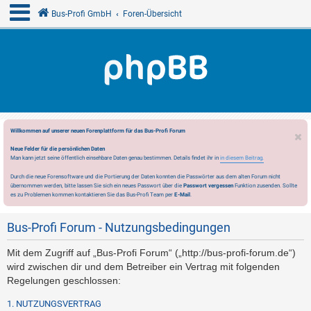
Bus-Profi GmbH
Foren-Übersicht
Willkommen auf unserer neuen Forenplattform für das Bus-Profi Forum
Neue Felder für die persönlichen Daten
Man kann jetzt seine öffentlich einsehbare Daten genau bestimmen. Details findet ihr in
in diesem Beitrag.
Durch die neue Forensoftware und die Portierung der Daten konnten die Passwörter aus dem alten Forum nicht
übernommen werden, bitte lassen Sie sich ein neues Passwort über die
Passwort vergessen
Funktion zusenden. Sollte
es zu Problemen kommen kontaktieren Sie das Bus-Profi Team per
E-Mail
.
Bus-Profi Forum - Nutzungsbedingungen
Mit dem Zugriff auf „Bus-Profi Forum“ („http://bus-profi-forum.de“)
wird zwischen dir und dem Betreiber ein Vertrag mit folgenden
Regelungen geschlossen:
1. NUTZUNGSVERTRAG