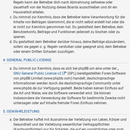
Regeln kann der Betreiber dich nach Abmahnung zeitweise oder
dauerhaft von der Nutzung dieses Boards ausschließen und dir ein
Hausverbot erteilen.
Du nimmst zur Kenntnis, dass der Betreiber keine Verantwortung für die
Inhalte von Beiträgen übernimmt, die er nicht selbst erstellt hat oder die
er nicht zur Kenntnis genommen hat. Du gestattest dem Betreiber, dein
Benutzerkonto, Beiträge und Funktionen jederzeit zu löschen oder zu
sperren.
Du gestattest dem Betreiber darüber hinaus, deine Beiträge abzuändern,
sofern sie gegen o. g. Regeln verstoßen oder geeignet sind, dem Betreiber
oder einem Dritten Schaden zuzufügen.
4. GENERAL PUBLIC LICENSE
Du nimmst zur Kenntnis, dass es sich bei phpBB um eine unter der „
GNU General Public License v2
“ (GPL) bereitgestellten Foren-Software
von phpBB Limited (www.phpbb.com) handelt; deutschsprachige
Informationen werden durch die deutschsprachige Community unter
www.phpbb.de zur Verfügung gestellt. Beide haben keinen Einfluss auf
die Art und Weise, wie die Software verwendet wird. Sie können
insbesondere die Verwendung der Software für bestimmte Zwecke nicht
untersagen oder auf Inhalte fremder Foren Einfluss nehmen.
5. GEWÄHRLEISTUNG
Der Betreiber haftet mit Ausnahme der Verletzung von Leben, Körper und
Gesundheit und der Verletzung wesentlicher Vertragspflichten
(Kardinalpflichten) nur für Schäden, die auf ein vorsätzliches oder grob