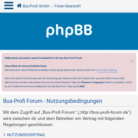
Bus-Profi GmbH
Foren-Übersicht
Willkommen auf unserer neuen Forenplattform für das Bus-Profi Forum
Neue Felder für die persönlichen Daten
Man kann jetzt seine öffentlich einsehbare Daten genau bestimmen. Details findet ihr in
in diesem Beitrag.
Durch die neue Forensoftware und die Portierung der Daten konnten die Passwörter aus dem alten Forum nicht
übernommen werden, bitte lassen Sie sich ein neues Passwort über die
Passwort vergessen
Funktion zusenden. Sollte
es zu Problemen kommen kontaktieren Sie das Bus-Profi Team per
E-Mail
.
Bus-Profi Forum - Nutzungsbedingungen
Mit dem Zugriff auf „Bus-Profi Forum“ („http://bus-profi-forum.de“)
wird zwischen dir und dem Betreiber ein Vertrag mit folgenden
Regelungen geschlossen:
1. NUTZUNGSVERTRAG