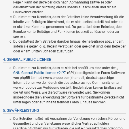
Regeln kann der Betreiber dich nach Abmahnung zeitweise oder
dauerhaft von der Nutzung dieses Boards ausschließen und dir ein
Hausverbot erteilen.
Du nimmst zur Kenntnis, dass der Betreiber keine Verantwortung für die
Inhalte von Beiträgen übernimmt, die er nicht selbst erstellt hat oder die
er nicht zur Kenntnis genommen hat. Du gestattest dem Betreiber, dein
Benutzerkonto, Beiträge und Funktionen jederzeit zu löschen oder zu
sperren.
Du gestattest dem Betreiber darüber hinaus, deine Beiträge abzuändern,
sofern sie gegen o. g. Regeln verstoßen oder geeignet sind, dem Betreiber
oder einem Dritten Schaden zuzufügen.
4. GENERAL PUBLIC LICENSE
Du nimmst zur Kenntnis, dass es sich bei phpBB um eine unter der „
GNU General Public License v2
“ (GPL) bereitgestellten Foren-Software
von phpBB Limited (www.phpbb.com) handelt; deutschsprachige
Informationen werden durch die deutschsprachige Community unter
www.phpbb.de zur Verfügung gestellt. Beide haben keinen Einfluss auf
die Art und Weise, wie die Software verwendet wird. Sie können
insbesondere die Verwendung der Software für bestimmte Zwecke nicht
untersagen oder auf Inhalte fremder Foren Einfluss nehmen.
5. GEWÄHRLEISTUNG
Der Betreiber haftet mit Ausnahme der Verletzung von Leben, Körper und
Gesundheit und der Verletzung wesentlicher Vertragspflichten
(Kardinalpflichten) nur für Schäden, die auf ein vorsätzliches oder grob