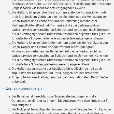
fahrlässiges Verhalten zurückzuführen sind. Dies gilt auch für mittelbare
Folgeschäden wie insbesondere entgangenen Gewinn.
Die Haftung ist gegenüber Verbrauchern außer bei vorsätzlichem oder
grob fahrlässigem Verhalten oder bei Schäden aus der Verletzung von
Leben, Körper und Gesundheit und der Verletzung wesentlicher
Vertragspflichten (Kardinalpflichten) auf die bei Vertragsschluss
typischerweise vorhersehbaren Schäden und im übrigen der Höhe nach
auf die vertragstypischen Durchschnittsschäden begrenzt. Dies gilt auch
für mittelbare Folgeschäden wie insbesondere entgangenen Gewinn.
Die Haftung ist gegenüber Unternehmern außer bei der Verletzung von
Leben, Körper und Gesundheit oder vorsätzlichem oder grob
fahrlässigem Verhalten des Betreibers auf die bei Vertragsschluss
typischerweise vorhersehbaren Schäden und im Übrigen der Höhe nach
auf die vertragstypischen Durchschnittsschäden begrenzt. Dies gilt auch
für mittelbare Schäden, insbesondere entgangenen Gewinn.
Die Haftungsbegrenzung der Absätze a bis c gilt sinngemäß auch
zugunsten der Mitarbeiter und Erfüllungsgehilfen des Betreibers.
Ansprüche für eine Haftung aus zwingendem nationalem Recht bleiben
unberührt.
6. ÄNDERUNGSVORBEHALT
Der Betreiber ist berechtigt, die Nutzungsbedingungen und die
Datenschutzerklärung zu ändern. Die Änderung wird dem Nutzer per E-
Mail mitgeteilt.
Der Nutzer ist berechtigt, den Änderungen zu widersprechen. Im Falle des
Widerspruchs erlischt das zwischen dem Betreiber und dem Nutzer