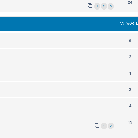
24
1
2
3
ANTWORT
6
3
1
2
4
19
1
2