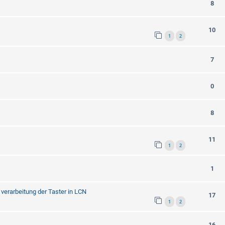
8
10
1
2
7
0
8
11
1
2
1
verarbeitung der Taster in LCN
17
1
2
16