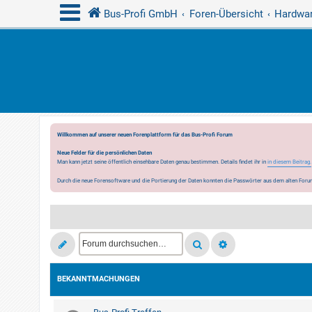
Bus-Profi GmbH
Foren-Übersicht
Hardwar
Willkommen auf unserer neuen Forenplattform für das Bus-Profi Forum
Neue Felder für die persönlichen Daten
Man kann jetzt seine öffentlich einsehbare Daten genau bestimmen. Details findet ihr in
in diesem Beitrag.
Durch die neue Forensoftware und die Portierung der Daten konnten die Passwörter aus dem alten Forum
BEKANNTMACHUNGEN