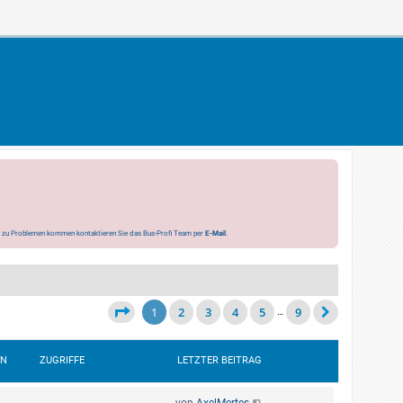
s zu Problemen kommen kontaktieren Sie das Bus-Profi Team per
E-Mail
.
1
2
3
4
5
9
…
EN
ZUGRIFFE
LETZTER BEITRAG
von
AxelMertes