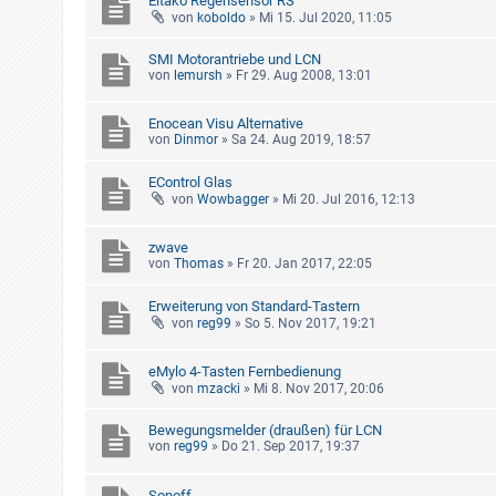
Eltako Regensensor RS
von
koboldo
»
Mi 15. Jul 2020, 11:05
SMI Motorantriebe und LCN
von
lemursh
»
Fr 29. Aug 2008, 13:01
Enocean Visu Alternative
von
Dinmor
»
Sa 24. Aug 2019, 18:57
EControl Glas
von
Wowbagger
»
Mi 20. Jul 2016, 12:13
zwave
von
Thomas
»
Fr 20. Jan 2017, 22:05
Erweiterung von Standard-Tastern
von
reg99
»
So 5. Nov 2017, 19:21
eMylo 4-Tasten Fernbedienung
von
mzacki
»
Mi 8. Nov 2017, 20:06
Bewegungsmelder (draußen) für LCN
von
reg99
»
Do 21. Sep 2017, 19:37
Sonoff