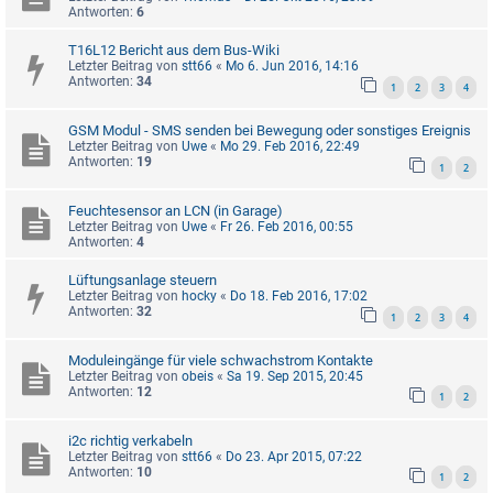
Antworten:
6
T16L12 Bericht aus dem Bus-Wiki
Letzter Beitrag von
stt66
«
Mo 6. Jun 2016, 14:16
Antworten:
34
1
2
3
4
GSM Modul - SMS senden bei Bewegung oder sonstiges Ereignis
Letzter Beitrag von
Uwe
«
Mo 29. Feb 2016, 22:49
Antworten:
19
1
2
Feuchtesensor an LCN (in Garage)
Letzter Beitrag von
Uwe
«
Fr 26. Feb 2016, 00:55
Antworten:
4
Lüftungsanlage steuern
Letzter Beitrag von
hocky
«
Do 18. Feb 2016, 17:02
Antworten:
32
1
2
3
4
Moduleingänge für viele schwachstrom Kontakte
Letzter Beitrag von
obeis
«
Sa 19. Sep 2015, 20:45
Antworten:
12
1
2
i2c richtig verkabeln
Letzter Beitrag von
stt66
«
Do 23. Apr 2015, 07:22
Antworten:
10
1
2