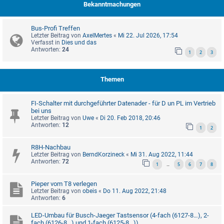
Bekanntmachungen
Bus-Profi Treffen
Letzter Beitrag von
AxelMertes
«
Mi 22. Jul 2026, 17:54
Verfasst in
Dies und das
Antworten:
24
1
2
3
Themen
FI-Schalter mit durchgeführter Datenader - für D un PL im Vertrieb
bei uns
Letzter Beitrag von
Uwe
«
Di 20. Feb 2018, 20:46
Antworten:
12
1
2
R8H-Nachbau
Letzter Beitrag von
BerndKorzineck
«
Mi 31. Aug 2022, 11:44
Antworten:
72
1
5
6
7
8
…
Pieper vom T8 verlegen
Letzter Beitrag von
obeis
«
Do 11. Aug 2022, 21:48
Antworten:
6
LED-Umbau für Busch-Jaeger Tastsensor (4-fach (6127-8…), 2-
fach (6126-8…) und 1-fach (6125-8…))