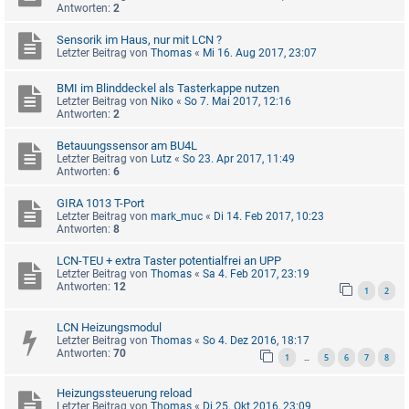
Antworten:
2
Sensorik im Haus, nur mit LCN ?
Letzter Beitrag von
Thomas
«
Mi 16. Aug 2017, 23:07
BMI im Blinddeckel als Tasterkappe nutzen
Letzter Beitrag von
Niko
«
So 7. Mai 2017, 12:16
Antworten:
2
Betauungssensor am BU4L
Letzter Beitrag von
Lutz
«
So 23. Apr 2017, 11:49
Antworten:
6
GIRA 1013 T-Port
Letzter Beitrag von
mark_muc
«
Di 14. Feb 2017, 10:23
Antworten:
8
LCN-TEU + extra Taster potentialfrei an UPP
Letzter Beitrag von
Thomas
«
Sa 4. Feb 2017, 23:19
Antworten:
12
1
2
LCN Heizungsmodul
Letzter Beitrag von
Thomas
«
So 4. Dez 2016, 18:17
Antworten:
70
1
5
6
7
8
…
Heizungssteuerung reload
Letzter Beitrag von
Thomas
«
Di 25. Okt 2016, 23:09