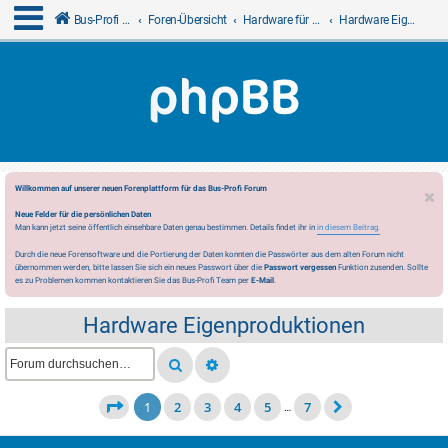
Bus-Profi GmbH
Foren-Übersicht
Hardware für LCN
Hardware Eigenproduktionen
Willkommen auf unserer neuen Forenplattform für das Bus-Profi Forum
Neue Felder für die persönlichen Daten
Man kann jetzt seine öffentlich einsehbare Daten genau bestimmen. Details findet ihr in
in diesem Beitrag.
Durch die neue Forensoftware und die Portierung der Daten konnten die Passwörter aus dem alten Forum nicht
übernommen werden, bitte lassen Sie sich ein neues Passwort über die
Passwort vergessen
Funktion zusenden. Sollte
es zu Problemen kommen kontaktieren Sie das Bus-Profi Team per
E-Mail
.
Hardware Eigenproduktionen
1
2
3
4
5
7
…