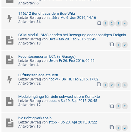
Antworten:
6
T16L12 Bericht aus dem Bus-Wiki
Letzter Beitrag von
stt66
«
Mo 6. Jun 2016, 14:16
Antworten:
34
1
2
3
4
GSM Modul - SMS senden bei Bewegung oder sonstiges Ereignis
Letzter Beitrag von
Uwe
«
Mo 29. Feb 2016, 22:49
Antworten:
19
1
2
Feuchtesensor an LCN (in Garage)
Letzter Beitrag von
Uwe
«
Fr 26. Feb 2016, 00:55
Antworten:
4
Lüftungsanlage steuern
Letzter Beitrag von
hocky
«
Do 18. Feb 2016, 17:02
Antworten:
32
1
2
3
4
Moduleingänge für viele schwachstrom Kontakte
Letzter Beitrag von
obeis
«
Sa 19. Sep 2015, 20:45
Antworten:
12
1
2
i2c richtig verkabeln
Letzter Beitrag von
stt66
«
Do 23. Apr 2015, 07:22
Antworten:
10
1
2