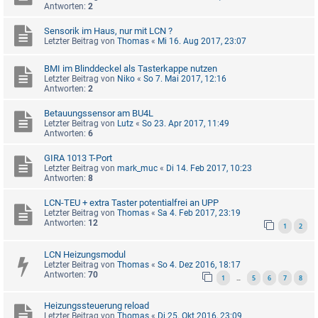
Antworten:
2
Sensorik im Haus, nur mit LCN ?
Letzter Beitrag von
Thomas
«
Mi 16. Aug 2017, 23:07
BMI im Blinddeckel als Tasterkappe nutzen
Letzter Beitrag von
Niko
«
So 7. Mai 2017, 12:16
Antworten:
2
Betauungssensor am BU4L
Letzter Beitrag von
Lutz
«
So 23. Apr 2017, 11:49
Antworten:
6
GIRA 1013 T-Port
Letzter Beitrag von
mark_muc
«
Di 14. Feb 2017, 10:23
Antworten:
8
LCN-TEU + extra Taster potentialfrei an UPP
Letzter Beitrag von
Thomas
«
Sa 4. Feb 2017, 23:19
Antworten:
12
1
2
LCN Heizungsmodul
Letzter Beitrag von
Thomas
«
So 4. Dez 2016, 18:17
Antworten:
70
1
5
6
7
8
…
Heizungssteuerung reload
Letzter Beitrag von
Thomas
«
Di 25. Okt 2016, 23:09