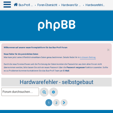
Bus-Profi GmbH
Foren-Übersicht
Hardware für LCN
Hardwarefehler - selbstgebaut
Willkommen auf unserer neuen Forenplattform für das Bus-Profi Forum
Neue Felder für die persönlichen Daten
Man kann jetzt seine öffentlich einsehbare Daten genau bestimmen. Details findet ihr in
in diesem Beitrag.
Durch die neue Forensoftware und die Portierung der Daten konnten die Passwörter aus dem alten Forum nicht
übernommen werden, bitte lassen Sie sich ein neues Passwort über die
Passwort vergessen
Funktion zusenden. Sollte
es zu Problemen kommen kontaktieren Sie das Bus-Profi Team per
E-Mail
.
Hardwarefehler - selbstgebaut
1
2