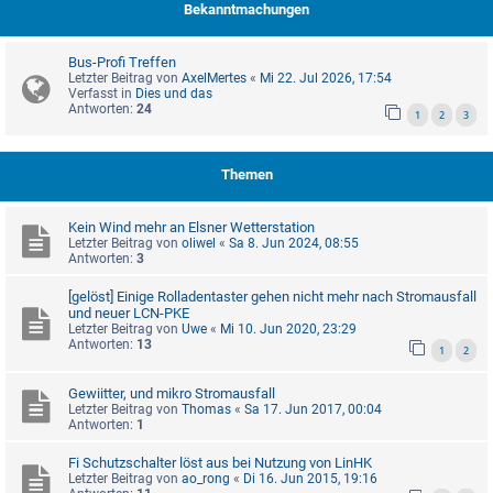
Bekanntmachungen
Bus-Profi Treffen
Letzter Beitrag von
AxelMertes
«
Mi 22. Jul 2026, 17:54
Verfasst in
Dies und das
Antworten:
24
1
2
3
Themen
Kein Wind mehr an Elsner Wetterstation
Letzter Beitrag von
oliwel
«
Sa 8. Jun 2024, 08:55
Antworten:
3
[gelöst] Einige Rolladentaster gehen nicht mehr nach Stromausfall
und neuer LCN-PKE
Letzter Beitrag von
Uwe
«
Mi 10. Jun 2020, 23:29
Antworten:
13
1
2
Gewiitter, und mikro Stromausfall
Letzter Beitrag von
Thomas
«
Sa 17. Jun 2017, 00:04
Antworten:
1
Fi Schutzschalter löst aus bei Nutzung von LinHK
Letzter Beitrag von
ao_rong
«
Di 16. Jun 2015, 19:16