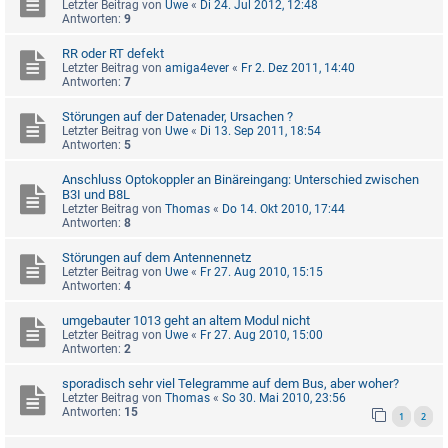
Letzter Beitrag von
Uwe
«
Di 24. Jul 2012, 12:48
Antworten:
9
RR oder RT defekt
Letzter Beitrag von
amiga4ever
«
Fr 2. Dez 2011, 14:40
Antworten:
7
Störungen auf der Datenader, Ursachen ?
Letzter Beitrag von
Uwe
«
Di 13. Sep 2011, 18:54
Antworten:
5
Anschluss Optokoppler an Binäreingang: Unterschied zwischen
B3I und B8L
Letzter Beitrag von
Thomas
«
Do 14. Okt 2010, 17:44
Antworten:
8
Störungen auf dem Antennennetz
Letzter Beitrag von
Uwe
«
Fr 27. Aug 2010, 15:15
Antworten:
4
umgebauter 1013 geht an altem Modul nicht
Letzter Beitrag von
Uwe
«
Fr 27. Aug 2010, 15:00
Antworten:
2
sporadisch sehr viel Telegramme auf dem Bus, aber woher?
Letzter Beitrag von
Thomas
«
So 30. Mai 2010, 23:56
Antworten:
15
1
2