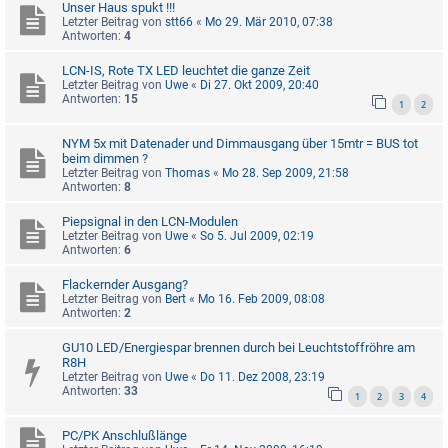
Unser Haus spukt !!!
Letzter Beitrag von
stt66
«
Mo 29. Mär 2010, 07:38
Antworten:
4
LCN-IS, Rote TX LED leuchtet die ganze Zeit
Letzter Beitrag von
Uwe
«
Di 27. Okt 2009, 20:40
Antworten:
15
1
2
NYM 5x mit Datenader und Dimmausgang über 15mtr = BUS tot
beim dimmen ?
Letzter Beitrag von
Thomas
«
Mo 28. Sep 2009, 21:58
Antworten:
8
Piepsignal in den LCN-Modulen
Letzter Beitrag von
Uwe
«
So 5. Jul 2009, 02:19
Antworten:
6
Flackernder Ausgang?
Letzter Beitrag von
Bert
«
Mo 16. Feb 2009, 08:08
Antworten:
2
GU10 LED/Energiespar brennen durch bei Leuchtstoffröhre am
R8H
Letzter Beitrag von
Uwe
«
Do 11. Dez 2008, 23:19
Antworten:
33
1
2
3
4
PC/PK Anschlußlänge