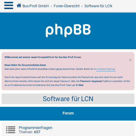
Bus-Profi GmbH
Foren-Übersicht
Software für LCN
Willkommen auf unserer neuen Forenplattform für das Bus-Profi Forum
Neue Felder für die persönlichen Daten
Man kann jetzt seine öffentlich einsehbare Daten genau bestimmen. Details findet ihr in
in diesem Beitrag.
Durch die neue Forensoftware und die Portierung der Daten konnten die Passwörter aus dem alten Forum nicht
übernommen werden, bitte lassen Sie sich ein neues Passwort über die
Passwort vergessen
Funktion zusenden. Sollte
es zu Problemen kommen kontaktieren Sie das Bus-Profi Team per
E-Mail
.
Software für LCN
Forum
Programmierfragen
Themen:
657