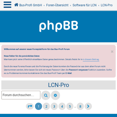
Bus-Profi GmbH
Foren-Übersicht
Software für LCN
LCN-Pro
Willkommen auf unserer neuen Forenplattform für das Bus-Profi Forum
Neue Felder für die persönlichen Daten
Man kann jetzt seine öffentlich einsehbare Daten genau bestimmen. Details findet ihr in
in diesem Beitrag.
Durch die neue Forensoftware und die Portierung der Daten konnten die Passwörter aus dem alten Forum nicht
übernommen werden, bitte lassen Sie sich ein neues Passwort über die
Passwort vergessen
Funktion zusenden. Sollte
es zu Problemen kommen kontaktieren Sie das Bus-Profi Team per
E-Mail
.
LCN-Pro
1
2
3
4
5
8
…