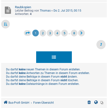
Raubkopien
Letzter Beitrag von
Thomas
«
Do 2. Jul 2015, 00:15
Antworten:
4
1
2
3
4
5
8
…
Du darfst
keine
neuen Themen in diesem Forum erstellen.
Du darfst
keine
Antworten zu Themen in diesem Forum erstellen.
Du darfst deine Beiträge in diesem Forum
nicht
ändern.
Du darfst deine Beiträge in diesem Forum
nicht
löschen.
Du darfst
keine
Dateianhänge in diesem Forum erstellen.
Bus-Profi GmbH
Foren-Übersicht