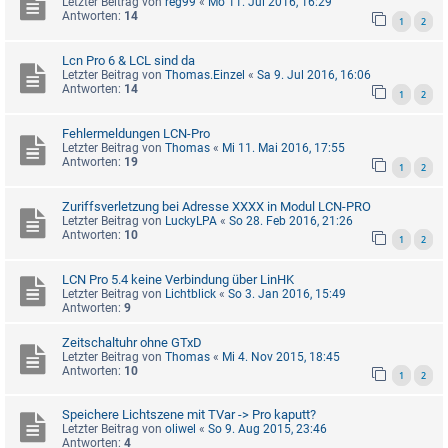
Letzter Beitrag von
reg99
«
Mo 11. Jul 2016, 16:29
Antworten:
14
1
2
Lcn Pro 6 & LCL sind da
Letzter Beitrag von
Thomas.Einzel
«
Sa 9. Jul 2016, 16:06
Antworten:
14
1
2
Fehlermeldungen LCN-Pro
Letzter Beitrag von
Thomas
«
Mi 11. Mai 2016, 17:55
Antworten:
19
1
2
Zuriffsverletzung bei Adresse XXXX in Modul LCN-PRO
Letzter Beitrag von
LuckyLPA
«
So 28. Feb 2016, 21:26
Antworten:
10
1
2
LCN Pro 5.4 keine Verbindung über LinHK
Letzter Beitrag von
Lichtblick
«
So 3. Jan 2016, 15:49
Antworten:
9
Zeitschaltuhr ohne GTxD
Letzter Beitrag von
Thomas
«
Mi 4. Nov 2015, 18:45
Antworten:
10
1
2
Speichere Lichtszene mit TVar -> Pro kaputt?
Letzter Beitrag von
oliwel
«
So 9. Aug 2015, 23:46
Antworten:
4