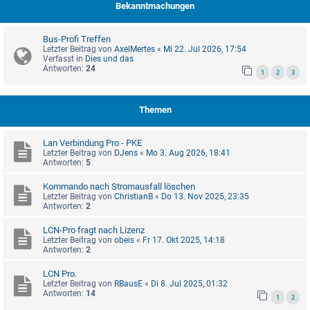
Bekanntmachungen
Bus-Profi Treffen
Letzter Beitrag von
AxelMertes
«
Mi 22. Jul 2026, 17:54
Verfasst in
Dies und das
Antworten:
24
1
2
3
Themen
Lan Verbindung Pro - PKE
Letzter Beitrag von
DJens
«
Mo 3. Aug 2026, 18:41
Antworten:
5
Kommando nach Stromausfall löschen
Letzter Beitrag von
ChristianB
«
Do 13. Nov 2025, 23:35
Antworten:
2
LCN-Pro fragt nach Lizenz
Letzter Beitrag von
obeis
«
Fr 17. Okt 2025, 14:18
Antworten:
2
LCN Pro.
Letzter Beitrag von
RBausE
«
Di 8. Jul 2025, 01:32
Antworten:
14
1
2