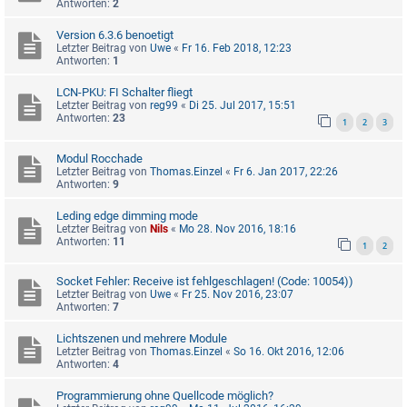
Antworten:
2
Version 6.3.6 benoetigt
Letzter Beitrag von
Uwe
«
Fr 16. Feb 2018, 12:23
Antworten:
1
LCN-PKU: FI Schalter fliegt
Letzter Beitrag von
reg99
«
Di 25. Jul 2017, 15:51
Antworten:
23
1
2
3
Modul Rocchade
Letzter Beitrag von
Thomas.Einzel
«
Fr 6. Jan 2017, 22:26
Antworten:
9
Leding edge dimming mode
Letzter Beitrag von
Nils
«
Mo 28. Nov 2016, 18:16
Antworten:
11
1
2
Socket Fehler: Receive ist fehlgeschlagen! (Code: 10054))
Letzter Beitrag von
Uwe
«
Fr 25. Nov 2016, 23:07
Antworten:
7
Lichtszenen und mehrere Module
Letzter Beitrag von
Thomas.Einzel
«
So 16. Okt 2016, 12:06
Antworten:
4
Programmierung ohne Quellcode möglich?