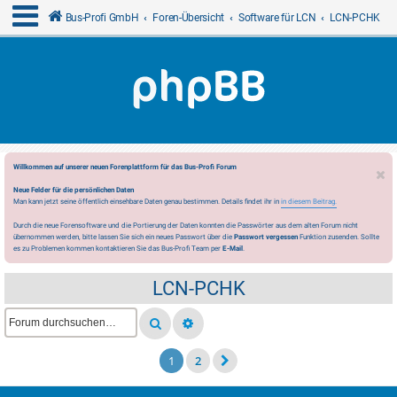
Bus-Profi GmbH
Foren-Übersicht
Software für LCN
LCN-PCHK
Willkommen auf unserer neuen Forenplattform für das Bus-Profi Forum
Neue Felder für die persönlichen Daten
Man kann jetzt seine öffentlich einsehbare Daten genau bestimmen. Details findet ihr in
in diesem Beitrag.
Durch die neue Forensoftware und die Portierung der Daten konnten die Passwörter aus dem alten Forum nicht
übernommen werden, bitte lassen Sie sich ein neues Passwort über die
Passwort vergessen
Funktion zusenden. Sollte
es zu Problemen kommen kontaktieren Sie das Bus-Profi Team per
E-Mail
.
LCN-PCHK
1
2