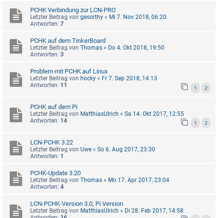
PCHK Verbindung zur LCN-PRO
Letzter Beitrag von
gesorthy
«
Mi 7. Nov 2018, 06:20
Antworten:
7
PCHK auf dem TinkerBoard
Letzter Beitrag von
Thomas
«
Do 4. Okt 2018, 19:50
Antworten:
3
Problem mit PCHK auf Linux
Letzter Beitrag von
hocky
«
Fr 7. Sep 2018, 14:13
Antworten:
11
1
2
PCHK auf dem Pi
Letzter Beitrag von
MatthiasUlrich
«
Sa 14. Okt 2017, 12:55
Antworten:
14
1
2
LCN-PCHK 3.22
Letzter Beitrag von
Uwe
«
So 6. Aug 2017, 23:30
Antworten:
1
PCHK-Update 3.20
Letzter Beitrag von
Thomas
«
Mo 17. Apr 2017, 23:04
Antworten:
4
LCN-PCHK-Version 3.0, Pi Version
Letzter Beitrag von
MatthiasUlrich
«
Di 28. Feb 2017, 14:58
Antworten:
16