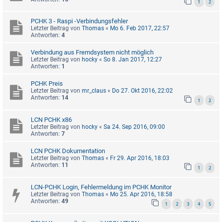
1
2
PCHK 3 - Raspi -Verbindungsfehler
Letzter Beitrag von
Thomas
«
Mo 6. Feb 2017, 22:57
Antworten:
4
Verbindung aus Fremdsystem nicht möglich
Letzter Beitrag von
hocky
«
So 8. Jan 2017, 12:27
Antworten:
1
PCHK Preis
Letzter Beitrag von
mr_claus
«
Do 27. Okt 2016, 22:02
Antworten:
14
1
2
LCN PCHK x86
Letzter Beitrag von
hocky
«
Sa 24. Sep 2016, 09:00
Antworten:
7
LCN PCHK Dokumentation
Letzter Beitrag von
Thomas
«
Fr 29. Apr 2016, 18:03
Antworten:
11
1
2
LCN-PCHK Login, Fehlermeldung im PCHK Monitor
Letzter Beitrag von
Thomas
«
Mo 25. Apr 2016, 18:58
Antworten:
49
1
2
3
4
5