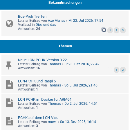
Bekanntmachungen
Bus-Profi Treffen
Letzter Beitrag von
AxelMertes
«
Mi 22. Jul 2026, 17:54
Verfasst in
Dies und das
Antworten:
24
1
2
3
Themen
Neue LCN-PCHK-Version 3.22
Letzter Beitrag von
Thomas
«
Fr 23. Dez 2016, 22:42
Antworten:
16
1
2
LCN-PCHK und Raspi 5
Letzter Beitrag von
Thomas
«
So 5. Jul 2026, 21:46
Antworten:
1
LCN PCHK im Docker für ARM64
Letzter Beitrag von
Thomas
«
Do 2. Jul 2026, 14:51
Antworten:
1
PCHK auf dem LCN-Visu
Letzter Beitrag von
mawi
«
Sa 13. Dez 2025, 16:14
Antworten:
3