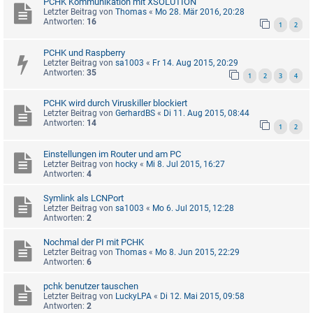
PCHK Kommunikation mit XSOLUTION
Letzter Beitrag von
Thomas
«
Mo 28. Mär 2016, 20:28
Antworten:
16
1
2
PCHK und Raspberry
Letzter Beitrag von
sa1003
«
Fr 14. Aug 2015, 20:29
Antworten:
35
1
2
3
4
PCHK wird durch Viruskiller blockiert
Letzter Beitrag von
GerhardBS
«
Di 11. Aug 2015, 08:44
Antworten:
14
1
2
Einstellungen im Router und am PC
Letzter Beitrag von
hocky
«
Mi 8. Jul 2015, 16:27
Antworten:
4
Symlink als LCNPort
Letzter Beitrag von
sa1003
«
Mo 6. Jul 2015, 12:28
Antworten:
2
Nochmal der PI mit PCHK
Letzter Beitrag von
Thomas
«
Mo 8. Jun 2015, 22:29
Antworten:
6
pchk benutzer tauschen
Letzter Beitrag von
LuckyLPA
«
Di 12. Mai 2015, 09:58
Antworten:
2