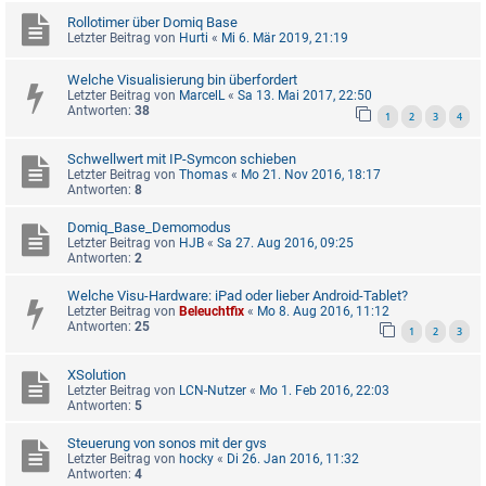
Rollotimer über Domiq Base
Letzter Beitrag von
Hurti
«
Mi 6. Mär 2019, 21:19
Welche Visualisierung bin überfordert
Letzter Beitrag von
MarcelL
«
Sa 13. Mai 2017, 22:50
Antworten:
38
1
2
3
4
Schwellwert mit IP-Symcon schieben
Letzter Beitrag von
Thomas
«
Mo 21. Nov 2016, 18:17
Antworten:
8
Domiq_Base_Demomodus
Letzter Beitrag von
HJB
«
Sa 27. Aug 2016, 09:25
Antworten:
2
Welche Visu-Hardware: iPad oder lieber Android-Tablet?
Letzter Beitrag von
Beleuchtfix
«
Mo 8. Aug 2016, 11:12
Antworten:
25
1
2
3
XSolution
Letzter Beitrag von
LCN-Nutzer
«
Mo 1. Feb 2016, 22:03
Antworten:
5
Steuerung von sonos mit der gvs
Letzter Beitrag von
hocky
«
Di 26. Jan 2016, 11:32
Antworten:
4