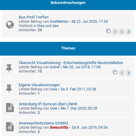
Bekanntmachungen
Bus-Profi Treffen
Letzter Beitrag von
AxelMertes
«
Mi 22. Jul 2026, 17:54
Verfasst in
Dies und das
Antworten:
24
1
2
3
Themen
Übersicht Visualisierung - Entscheidungshilfe Neuinstallation
Letzter Beitrag von
bidref
«
Mo 30. Jul 2018, 17:09
Antworten:
15
1
2
Eigene Visualisierungen
Letzter Beitrag von
Uwe
«
Sa 5. Feb 2011, 03:38
Antworten:
1
Anbindung IP-Symcon über LINHK
Letzter Beitrag von
Uwe
«
Mo 7. Dez 2020, 00:28
Antworten:
2
Anwesenheitsstatus DOMIQ
Letzter Beitrag von
Beleuchtfix
«
Sa 8. Jun 2019, 09:56
Antworten:
2