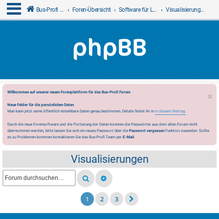
Bus-Profi GmbH
Foren-Übersicht
Software für LCN
Visualisierungen
Willkommen auf unserer neuen Forenplattform für das Bus-Profi Forum
Neue Felder für die persönlichen Daten
Man kann jetzt seine öffentlich einsehbare Daten genau bestimmen. Details findet ihr in
in diesem Beitrag.
Durch die neue Forensoftware und die Portierung der Daten konnten die Passwörter aus dem alten Forum nicht
übernommen werden, bitte lassen Sie sich ein neues Passwort über die
Passwort vergessen
Funktion zusenden. Sollte
es zu Problemen kommen kontaktieren Sie das Bus-Profi Team per
E-Mail
.
Visualisierungen
1
2
3