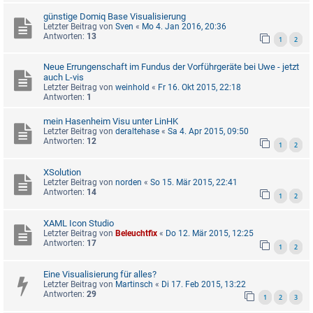
günstige Domiq Base Visualisierung
Letzter Beitrag von
Sven
«
Mo 4. Jan 2016, 20:36
Antworten:
13
1
2
Neue Errungenschaft im Fundus der Vorführgeräte bei Uwe - jetzt
auch L-vis
Letzter Beitrag von
weinhold
«
Fr 16. Okt 2015, 22:18
Antworten:
1
mein Hasenheim Visu unter LinHK
Letzter Beitrag von
deraltehase
«
Sa 4. Apr 2015, 09:50
Antworten:
12
1
2
XSolution
Letzter Beitrag von
norden
«
So 15. Mär 2015, 22:41
Antworten:
14
1
2
XAML Icon Studio
Letzter Beitrag von
Beleuchtfix
«
Do 12. Mär 2015, 12:25
Antworten:
17
1
2
Eine Visualisierung für alles?
Letzter Beitrag von
Martinsch
«
Di 17. Feb 2015, 13:22
Antworten:
29
1
2
3