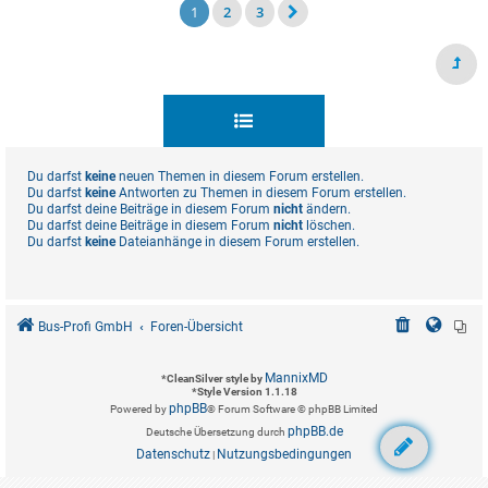
1
2
3
Du darfst
keine
neuen Themen in diesem Forum erstellen.
Du darfst
keine
Antworten zu Themen in diesem Forum erstellen.
Du darfst deine Beiträge in diesem Forum
nicht
ändern.
Du darfst deine Beiträge in diesem Forum
nicht
löschen.
Du darfst
keine
Dateianhänge in diesem Forum erstellen.
Bus-Profi GmbH
Foren-Übersicht
MannixMD
*
CleanSilver style by
*
Style Version 1.1.18
phpBB
Powered by
® Forum Software © phpBB Limited
phpBB.de
Deutsche Übersetzung durch
Datenschutz
Nutzungsbedingungen
|