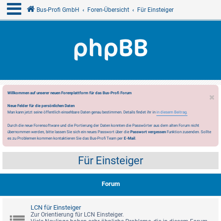
Bus-Profi GmbH
Foren-Übersicht
Für Einsteiger
Willkommen auf unserer neuen Forenplattform für das Bus-Profi Forum
Neue Felder für die persönlichen Daten
Man kann jetzt seine öffentlich einsehbare Daten genau bestimmen. Details findet ihr in
in diesem Beitrag.
Durch die neue Forensoftware und die Portierung der Daten konnten die Passwörter aus dem alten Forum nicht
übernommen werden, bitte lassen Sie sich ein neues Passwort über die
Passwort vergessen
Funktion zusenden. Sollte
es zu Problemen kommen kontaktieren Sie das Bus-Profi Team per
E-Mail
.
Für Einsteiger
Forum
LCN für Einsteiger
Zur Orientierung für LCN Einsteiger.