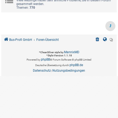
Viele Neulinge haben sehr ähnliche Probleme, die in diesem Forum
gesammelt werden.
Themen:
770
Bus-Profi GmbH
Foren-Übersicht
MannixMD
*
CleanSilver style by
*
Style Version 1.1.18
phpBB
Powered by
® Forum Software © phpBB Limited
phpBB.de
Deutsche Übersetzung durch
Datenschutz
Nutzungsbedingungen
|