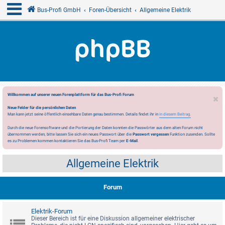
Bus-Profi GmbH
Foren-Übersicht
Allgemeine Elektrik
Willkommen auf unserer neuen Forenplattform für das Bus-Profi Forum
Neue Felder für die persönlichen Daten
Man kann jetzt seine öffentlich einsehbare Daten genau bestimmen. Details findet ihr in
in diesem Beitrag.
Durch die neue Forensoftware und die Portierung der Daten konnten die Passwörter aus dem alten Forum nicht
übernommen werden, bitte lassen Sie sich ein neues Passwort über die
Passwort vergessen
Funktion zusenden. Sollte
es zu Problemen kommen kontaktieren Sie das Bus-Profi Team per
E-Mail
.
Allgemeine Elektrik
Forum
Elektrik-Forum
Dieser Bereich ist für eine Diskussion allgemeiner elektrischer