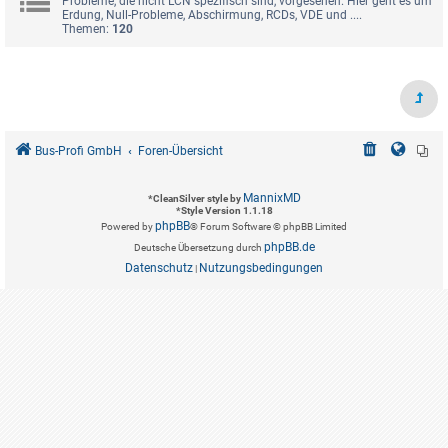
Probleme, die nicht LCN spezifisch sind, vorgesehen. Hier geht es um
Erdung, Null-Probleme, Abschirmung, RCDs, VDE und ....
Themen:
120
Bus-Profi GmbH
Foren-Übersicht
MannixMD
*
CleanSilver style by
*
Style Version 1.1.18
phpBB
Powered by
® Forum Software © phpBB Limited
phpBB.de
Deutsche Übersetzung durch
Datenschutz
Nutzungsbedingungen
|