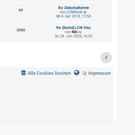
u
e
Re: Zeitschaltuhren
s
69
N
von
LCNNoob
t
e
Mi 4. Apr 2018, 15:58
e
u
r
e
B
Re: [Suche] LCN-Visu
s
2006
e
N
von
Nils
t
i
e
So 28. Jun 2026, 16:33
e
t
u
r
r
e
B
a
s
e
g
t
i
e
t
r
r
B
a
e
g
Alle Cookies löschen
Impressum
i
t
r
a
g