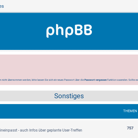
es
 nicht übernommen werden, bitte lassen Sie sich ein neues Passwort über die
Passwort vergessen
Funktion zusenden. Sollte e
Sonstiges
THEMEN
757
 hineinpasst - auch Infos über geplante User-Treffen