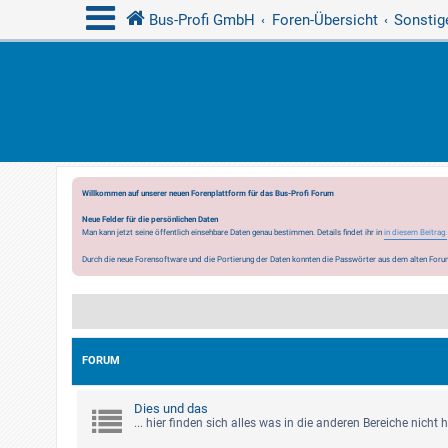
Bus-Profi GmbH
Foren-Übersicht
Sonstig
Willkommen auf unserer neuen Forenplattform für das Bus-Profi Forum
Neue Felder für die persönlichen Daten
Man kann jetzt seine öffentlich einsehbare Daten genau bestimmen. Details findet ihr in
in diesem Beitrag.
Durch die neue Forensoftware und die Portierung der Daten konnten die Passwörter aus dem alten Forum
FORUM
Dies und das
... hier finden sich alles was in die anderen Bereiche nicht