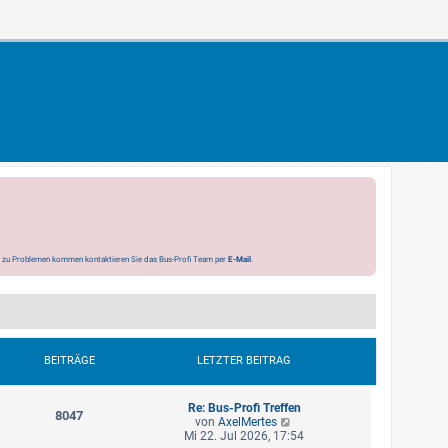
s zu Problemen kommen kontaktieren Sie das Bus-Profi Team per
E-Mail
.
BEITRÄGE
LETZTER BEITRAG
Re: Bus-Profi Treffen
8047
N
von
AxelMertes
e
Mi 22. Jul 2026, 17:54