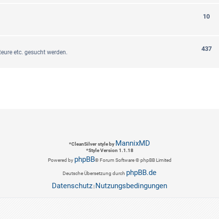
10
437
eure etc. gesucht werden.
MannixMD
*
CleanSilver style by
*
Style Version 1.1.18
phpBB
Powered by
® Forum Software © phpBB Limited
phpBB.de
Deutsche Übersetzung durch
Datenschutz
Nutzungsbedingungen
|