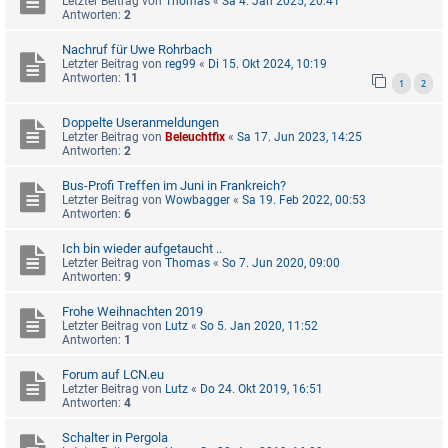
Letzter Beitrag von
Thomas
«
Sa 4. Jan 2025, 20:41
Antworten:
2
Nachruf für Uwe Rohrbach
Letzter Beitrag von
reg99
«
Di 15. Okt 2024, 10:19
Antworten:
11
1
2
Doppelte Useranmeldungen
Letzter Beitrag von
Beleuchtfix
«
Sa 17. Jun 2023, 14:25
Antworten:
2
Bus-Profi Treffen im Juni in Frankreich?
Letzter Beitrag von
Wowbagger
«
Sa 19. Feb 2022, 00:53
Antworten:
6
Ich bin wieder aufgetaucht ..
Letzter Beitrag von
Thomas
«
So 7. Jun 2020, 09:00
Antworten:
9
Frohe Weihnachten 2019
Letzter Beitrag von
Lutz
«
So 5. Jan 2020, 11:52
Antworten:
1
Forum auf LCN.eu
Letzter Beitrag von
Lutz
«
Do 24. Okt 2019, 16:51
Antworten:
4
Schalter in Pergola