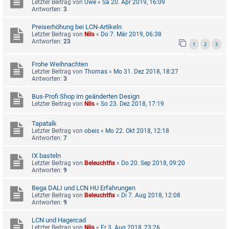
Letzter Beitrag von
Uwe
«
Sa 20. Apr 2019, 16:09
Antworten:
3
Preiserhöhung bei LCN-Artikeln
Letzter Beitrag von
Nils
«
Do 7. Mär 2019, 06:38
Antworten:
23
1
2
3
Frohe Weihnachten
Letzter Beitrag von
Thomas
«
Mo 31. Dez 2018, 18:27
Antworten:
3
Bus-Profi Shop im geänderten Design
Letzter Beitrag von
Nils
«
So 23. Dez 2018, 17:19
Tapatalk
Letzter Beitrag von
obeis
«
Mo 22. Okt 2018, 12:18
Antworten:
7
IX basteln
Letzter Beitrag von
Beleuchtfix
«
Do 20. Sep 2018, 09:20
Antworten:
9
Bega DALI und LCN HU Erfahrungen
Letzter Beitrag von
Beleuchtfix
«
Di 7. Aug 2018, 12:08
Antworten:
9
LCN und Hagercad
Letzter Beitrag von
Nils
«
Fr 3. Aug 2018, 23:26