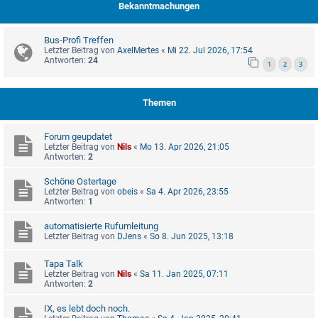
Bekanntmachungen
Bus-Profi Treffen
Letzter Beitrag von
AxelMertes
«
Mi 22. Jul 2026, 17:54
Antworten:
24
1
2
3
Themen
Forum geupdatet
Letzter Beitrag von
Nils
«
Mo 13. Apr 2026, 21:05
Antworten:
2
Schöne Ostertage
Letzter Beitrag von
obeis
«
Sa 4. Apr 2026, 23:55
Antworten:
1
automatisierte Rufumleitung
Letzter Beitrag von
DJens
«
So 8. Jun 2025, 13:18
Tapa Talk
Letzter Beitrag von
Nils
«
Sa 11. Jan 2025, 07:11
Antworten:
2
IX, es lebt doch noch.