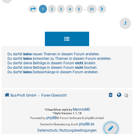
1
2
3
4
5
31
…
Du darfst
keine
neuen Themen in diesem Forum erstellen.
Du darfst
keine
Antworten zu Themen in diesem Forum erstellen.
Du darfst deine Beiträge in diesem Forum
nicht
ändern.
Du darfst deine Beiträge in diesem Forum
nicht
löschen.
Du darfst
keine
Dateianhänge in diesem Forum erstellen.
Bus-Profi GmbH
Foren-Übersicht
MannixMD
*
CleanSilver style by
*
Style Version 1.1.18
phpBB
Powered by
® Forum Software © phpBB Limited
phpBB.de
Deutsche Übersetzung durch
Datenschutz
Nutzungsbedingungen
|