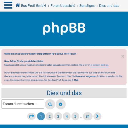
Bus-Profi GmbH
Foren-Übersicht
Sonstiges
Dies und das
Willkommen auf unserer neuen Forenplattform für das Bus-Profi Forum
Neue Felder für die persönlichen Daten
Man kann jetzt seine öffentlich einsehbare Daten genau bestimmen. Details findet ihr in
in diesem Beitrag.
Durch die neue Forensoftware und die Portierung der Daten konnten die Passwörter aus dem alten Forum nicht
übernommen werden, bitte lassen Sie sich ein neues Passwort über die
Passwort vergessen
Funktion zusenden. Sollte
es zu Problemen kommen kontaktieren Sie das Bus-Profi Team per
E-Mail
.
Dies und das
1
2
3
4
5
31
…