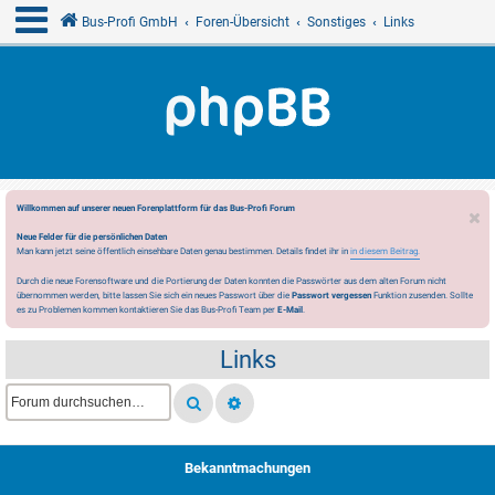
Bus-Profi GmbH
Foren-Übersicht
Sonstiges
Links
Willkommen auf unserer neuen Forenplattform für das Bus-Profi Forum
Neue Felder für die persönlichen Daten
Man kann jetzt seine öffentlich einsehbare Daten genau bestimmen. Details findet ihr in
in diesem Beitrag.
Durch die neue Forensoftware und die Portierung der Daten konnten die Passwörter aus dem alten Forum nicht
übernommen werden, bitte lassen Sie sich ein neues Passwort über die
Passwort vergessen
Funktion zusenden. Sollte
es zu Problemen kommen kontaktieren Sie das Bus-Profi Team per
E-Mail
.
Links
Bekanntmachungen