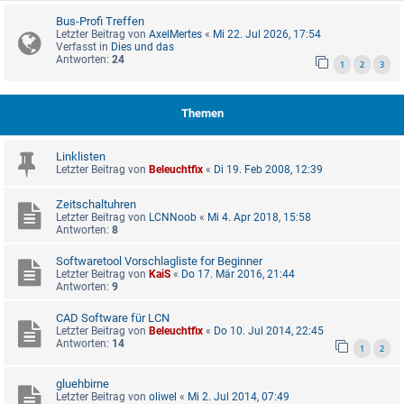
Bus-Profi Treffen
Letzter Beitrag von
AxelMertes
«
Mi 22. Jul 2026, 17:54
Verfasst in
Dies und das
Antworten:
24
1
2
3
Themen
Linklisten
Letzter Beitrag von
Beleuchtfix
«
Di 19. Feb 2008, 12:39
Zeitschaltuhren
Letzter Beitrag von
LCNNoob
«
Mi 4. Apr 2018, 15:58
Antworten:
8
Softwaretool Vorschlagliste for Beginner
Letzter Beitrag von
KaiS
«
Do 17. Mär 2016, 21:44
Antworten:
9
CAD Software für LCN
Letzter Beitrag von
Beleuchtfix
«
Do 10. Jul 2014, 22:45
Antworten:
14
1
2
gluehbirne
Letzter Beitrag von
oliwel
«
Mi 2. Jul 2014, 07:49