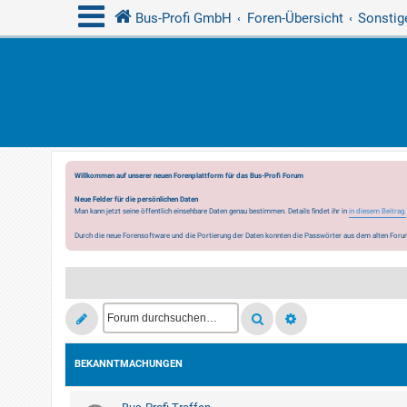
Bus-Profi GmbH
Foren-Übersicht
Sonstig
Willkommen auf unserer neuen Forenplattform für das Bus-Profi Forum
Neue Felder für die persönlichen Daten
Man kann jetzt seine öffentlich einsehbare Daten genau bestimmen. Details findet ihr in
in diesem Beitrag.
Durch die neue Forensoftware und die Portierung der Daten konnten die Passwörter aus dem alten Forum
BEKANNTMACHUNGEN