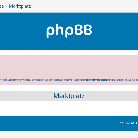
es
Marktplatz
 nicht übernommen werden, bitte lassen Sie sich ein neues Passwort über die
Passwort vergessen
Funktion zusenden. Sollte e
Marktplatz
ANTWORT