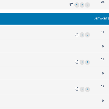
24
1
2
3
ANTWORT
11
1
2
0
18
1
2
0
12
1
2
0