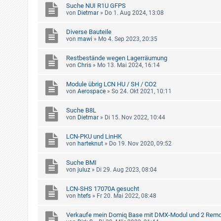
Suche NUI R1U GFPS
von
Dietmar
»
Do 1. Aug 2024, 13:08
Diverse Bauteile
von
mawi
»
Mo 4. Sep 2023, 20:35
Restbestände wegen Lagerräumung
von
Chris
»
Mo 13. Mai 2024, 16:14
Module übrig LCN HU / SH / CO2
von
Aerospace
»
So 24. Okt 2021, 10:11
Suche B8L
von
Dietmar
»
Di 15. Nov 2022, 10:44
LCN-PKU und LinHK
von
harteknut
»
Do 19. Nov 2020, 09:52
Suche BMI
von
juluz
»
Di 29. Aug 2023, 08:04
LCN-SHS 17070A gesucht
von
htefs
»
Fr 20. Mai 2022, 08:48
Verkaufe mein Domiq Base mit DMX-Modul und 2 Remo