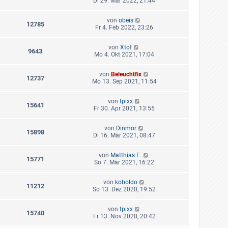
Di 29. Mär 2022, 21:44
von
obeis
12785
Fr 4. Feb 2022, 23:26
von
Xtof
9643
Mo 4. Okt 2021, 17:04
von
Beleuchtfix
12737
Mo 13. Sep 2021, 11:54
von
tpixx
15641
Fr 30. Apr 2021, 13:55
von
Dinmor
15898
Di 16. Mär 2021, 08:47
von
Matthias E.
15771
So 7. Mär 2021, 16:22
von
koboldo
11212
So 13. Dez 2020, 19:52
von
tpixx
15740
Fr 13. Nov 2020, 20:42