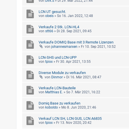
von
Dirk.S
»
Di 29. Mär 2022, 21:44
LCN UT gesucht.
von
obeis
»
So 16. Jan 2022, 12:48
Verkaufe 2 Stk. LCN-HL4
von
stt66
»
Di 28. Sep 2021, 09:45
Verkaufe DOMIQ Base mit 3 Remote Lizenzen
von
johannesmarxen
»
Fr 10. Sep 2021, 10:52
LCN-SHS und LCN-UPP
von
tpixx
»
Fr 30. Apr 2021, 13:55
Diverse Module zu verkaufen
von
Dinmor
»
Di 16. Mär 2021, 08:47
Verkaufe LCN-Bauteile
von
Matthias E.
»
So 7. Mär 2021, 16:22
Domiq Base zu verkaufen
von
koboldo
»
Mo 8. Jun 2020, 21:46
Verkauf LCN SH, LCN GUS, LCN A6835
von
tpixx
»
Fr 13. Nov 2020, 20:42