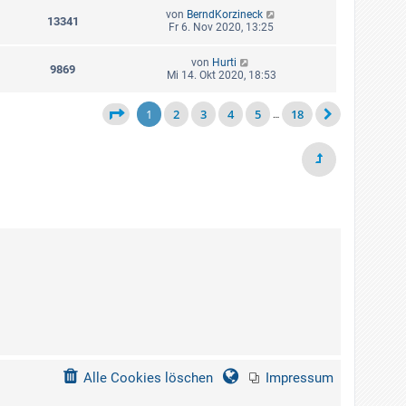
von
BerndKorzineck
13341
Fr 6. Nov 2020, 13:25
von
Hurti
9869
Mi 14. Okt 2020, 18:53
1
2
3
4
5
18
…
Alle Cookies löschen
Impressum