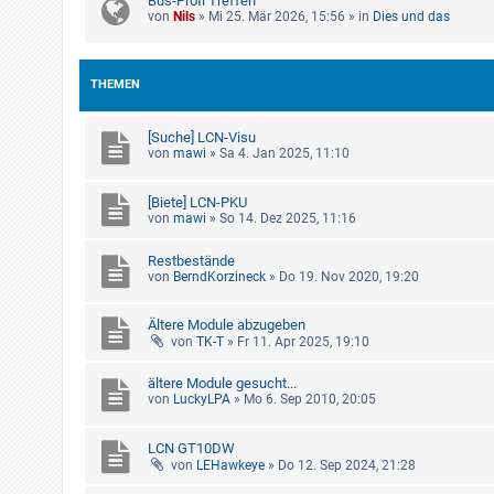
Bus-Profi Treffen
von
Nils
»
Mi 25. Mär 2026, 15:56
» in
Dies und das
THEMEN
[Suche] LCN-Visu
von
mawi
»
Sa 4. Jan 2025, 11:10
[Biete] LCN-PKU
von
mawi
»
So 14. Dez 2025, 11:16
Restbestände
von
BerndKorzineck
»
Do 19. Nov 2020, 19:20
Ältere Module abzugeben
von
TK-T
»
Fr 11. Apr 2025, 19:10
ältere Module gesucht...
von
LuckyLPA
»
Mo 6. Sep 2010, 20:05
LCN GT10DW
von
LEHawkeye
»
Do 12. Sep 2024, 21:28