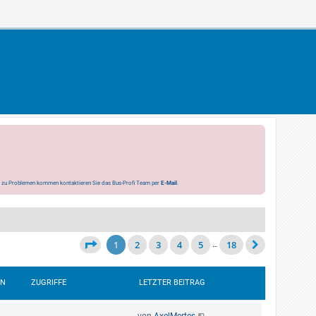
s zu Problemen kommen kontaktieren Sie das Bus-Profi Team per
E-Mail
.
1
2
3
4
5
18
…
EN
ZUGRIFFE
LETZTER BEITRAG
von
AxelMertes