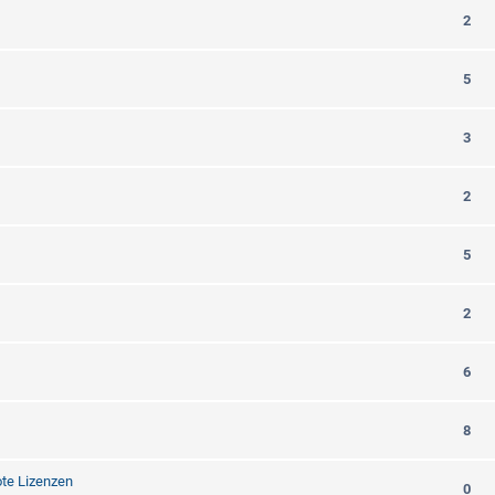
2
5
3
2
5
2
6
8
te Lizenzen
0