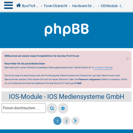
Bus-Profi GmbH
Foren-Übersicht
Hardware für LCN
IOS-Module - IOS Mediensysteme GmbH
Willkommen auf unserer neuen Forenplattform für das Bus-Profi Forum
Neue Felder für die persönlichen Daten
Man kann jetzt seine öffentlich einsehbare Daten genau bestimmen. Details findet ihr in
in diesem Beitrag.
Durch die neue Forensoftware und die Portierung der Daten konnten die Passwörter aus dem alten Forum nicht
übernommen werden, bitte lassen Sie sich ein neues Passwort über die
Passwort vergessen
Funktion zusenden. Sollte
es zu Problemen kommen kontaktieren Sie das Bus-Profi Team per
E-Mail
.
IOS-Module - IOS Mediensysteme GmbH
1
2