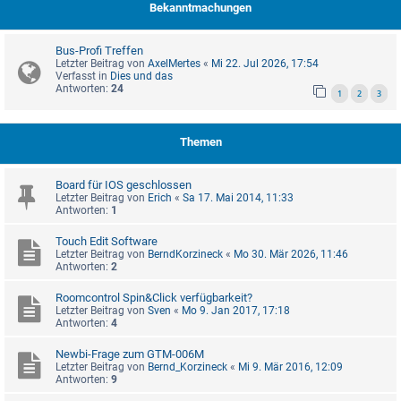
Bekanntmachungen
Bus-Profi Treffen
Letzter Beitrag von
AxelMertes
«
Mi 22. Jul 2026, 17:54
Verfasst in
Dies und das
Antworten:
24
1
2
3
Themen
Board für IOS geschlossen
Letzter Beitrag von
Erich
«
Sa 17. Mai 2014, 11:33
Antworten:
1
Touch Edit Software
Letzter Beitrag von
BerndKorzineck
«
Mo 30. Mär 2026, 11:46
Antworten:
2
Roomcontrol Spin&Click verfügbarkeit?
Letzter Beitrag von
Sven
«
Mo 9. Jan 2017, 17:18
Antworten:
4
Newbi-Frage zum GTM-006M
Letzter Beitrag von
Bernd_Korzineck
«
Mi 9. Mär 2016, 12:09
Antworten:
9