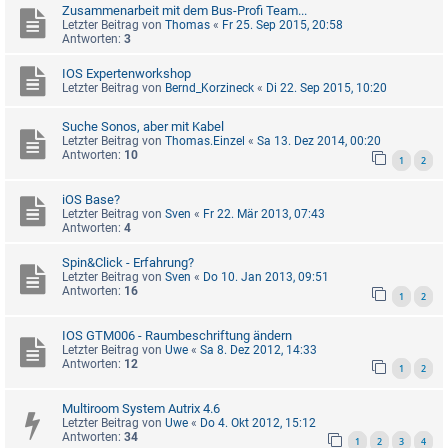
Zusammenarbeit mit dem Bus-Profi Team...
Letzter Beitrag von
Thomas
«
Fr 25. Sep 2015, 20:58
Antworten:
3
IOS Expertenworkshop
Letzter Beitrag von
Bernd_Korzineck
«
Di 22. Sep 2015, 10:20
Suche Sonos, aber mit Kabel
Letzter Beitrag von
Thomas.Einzel
«
Sa 13. Dez 2014, 00:20
Antworten:
10
1
2
iOS Base?
Letzter Beitrag von
Sven
«
Fr 22. Mär 2013, 07:43
Antworten:
4
Spin&Click - Erfahrung?
Letzter Beitrag von
Sven
«
Do 10. Jan 2013, 09:51
Antworten:
16
1
2
IOS GTM006 - Raumbeschriftung ändern
Letzter Beitrag von
Uwe
«
Sa 8. Dez 2012, 14:33
Antworten:
12
1
2
Multiroom System Autrix 4.6
Letzter Beitrag von
Uwe
«
Do 4. Okt 2012, 15:12
Antworten:
34
1
2
3
4