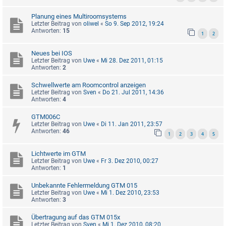
Planung eines Multiroomsystems
Letzter Beitrag von
oliwel
«
So 9. Sep 2012, 19:24
Antworten:
15
1
2
Neues bei IOS
Letzter Beitrag von
Uwe
«
Mi 28. Dez 2011, 01:15
Antworten:
2
Schwellwerte am Roomcontrol anzeigen
Letzter Beitrag von
Sven
«
Do 21. Jul 2011, 14:36
Antworten:
4
GTM006C
Letzter Beitrag von
Uwe
«
Di 11. Jan 2011, 23:57
Antworten:
46
1
2
3
4
5
Lichtwerte im GTM
Letzter Beitrag von
Uwe
«
Fr 3. Dez 2010, 00:27
Antworten:
1
Unbekannte Fehlermeldung GTM 015
Letzter Beitrag von
Uwe
«
Mi 1. Dez 2010, 23:53
Antworten:
3
Übertragung auf das GTM 015x
Letzter Beitrag von
Sven
«
Mi 1. Dez 2010, 08:20