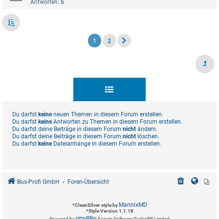
Antworten:
5
1
2
Du darfst
keine
neuen Themen in diesem Forum erstellen.
Du darfst
keine
Antworten zu Themen in diesem Forum erstellen.
Du darfst deine Beiträge in diesem Forum
nicht
ändern.
Du darfst deine Beiträge in diesem Forum
nicht
löschen.
Du darfst
keine
Dateianhänge in diesem Forum erstellen.
Bus-Profi GmbH
Foren-Übersicht
MannixMD
*
CleanSilver style by
*
Style Version 1.1.18
phpBB
Powered by
® Forum Software © phpBB Limited