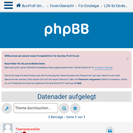
Bus-Profi GmbH
Foren-Übersicht
Für Einsteiger
LCN für Einsteiger
Willkommen auf unserer neuen Forenplattform für das Bus-Profi Forum
Neue Felder für die persönlichen Daten
Man kann jetzt seine öffentlich einsehbare Daten genau bestimmen. Details findet ihr in
in diesem Beitrag.
Durch die neue Forensoftware und die Portierung der Daten konnten die Passwörter aus dem alten Forum nicht
übernommen werden, bitte lassen Sie sich ein neues Passwort über die
Passwort vergessen
Funktion zusenden. Sollte
es zu Problemen kommen kontaktieren Sie das Bus-Profi Team per
E-Mail
.
Datenader aufgelegt
3 Beiträge • Seite
1
von
1
Themenersteller