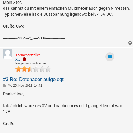
i
Moin Xtof,
t
das kannst du mit einem einfachen Multimeter auch gegen N messen.
r
a
Typischerweise ist die Busspannung irgendwo bei 9-15V DC.
g
Grüße, Uwe
----------------o00o----'(_)'----o00o---------------------
Themenersteller
Xtof
Fingerwundschreiber
#3 Re: Datenader aufgelegt
B
Mo 25. Nov 2019, 14:41
e
i
Danke Uwe,
t
r
a
tatsächlich waren es 0V und nachdem es richtig angeklemmt war
g
17V.
Grüße