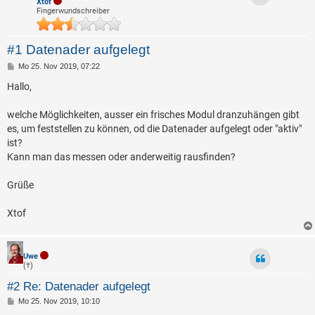
Xtof
Fingerwundschreiber
#1 Datenader aufgelegt
B
Mo 25. Nov 2019, 07:22
e
i
Hallo,
t
r
a
welche Möglichkeiten, ausser ein frisches Modul dranzuhängen gibt
g
es, um feststellen zu können, od die Datenader aufgelegt oder "aktiv"
ist?
Kann man das messen oder anderweitig rausfinden?
Grüße
Xtof
Uwe
(†)
#2 Re: Datenader aufgelegt
B
Mo 25. Nov 2019, 10:10
e