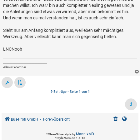
a
machen willst. Ich war/ bin auch kompletter Neuling gewesen und ja
g
die Anleitungen sind etwas verwirrend, aber man bekommt es hin.
Und wenn man es mal verstanden hat, ist es auch sehr einfach.
Sieht nur am Anfang kompliziert aus, weil eben sehr mächtiges
Werkzeug. Aber vielleicht kann man sich gegenseitig helfen.
LNCNoob
____________________________
Alles ist erlernbar
9 Beiträge • Seite
1
von
1
Bus-Profi GmbH
Foren-Übersicht
MannixMD
*
CleanSilver style by
*
Style Version 1.1.18