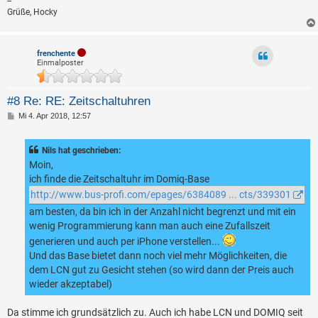
--
Grüße, Hocky
frenchente
Einmalposter
#8 Re: RE: Zeitschaltuhren
B
Mi 4. Apr 2018, 12:57
e
i
t
Nils hat geschrieben:
r
a
Moin,
g
ich finde die Zeitschaltuhr im Domiq-Base
http://www.bus-profi.com/epages/6384089 ... cts/339301
am besten, da bin ich in der Anzahl nicht begrenzt und mit ein
wenig Programmierung kann man auch eine Zufallszeit
generieren und auch per iPhone verstellen...
Und das Base bietet dann noch viel mehr Möglichkeiten, die
dem LCN gut zu Gesicht stehen (so wird dann der Preis auch
wieder akzeptabel)
Da stimme ich grundsätzlich zu. Auch ich habe LCN und DOMIQ seit