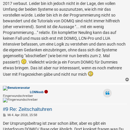
2017 verbaut. Leider bin ich jedoch nicht in der Lage, den vollen
Umfang der beiden Systeme so auszunutzen, wie ich mir das
vorstellen würde. Leider bin ich in der Programmierung nicht so
bewandert und die Tutorials von DOMIQ sind nicht immer hilfreich
(eher verwirrend). Somit ist die Aussage "... mit ein wenig
Programmierung..." relativ. Ein kompletter Neuling kann das auf
keinen Fall und muss sich erst mit DOMIQ, LCN-Pro und LUA
intensiver befassen, um eine Logik zu verstehen und dann auch noch
die eigenen Gedanken einzubringen, ohne dass sich die Systeme
gegenseitig "abschießen" (wie bei mir nun bereits zum 2. Mal
passiert!)
. Vielleicht würde ja ein Forum DOMIQ für Dummies
etwas bringen. Das ist aber nur interessant, wenn es noch mehrere
User mit Fragezeichen gäbe und nicht nur mich
LCNNoob
Fingerwundschreiber
#9 Re: Zeitschaltuhren
B
Mi 4. Apr 2018, 15:58
e
i
Der Ursprungsbeitrag ist zwar schon älter, aber es gibt ein
t
Unterforum DOMIQ/ Base oder ähnlich. Dort konkret fragen was Du
r