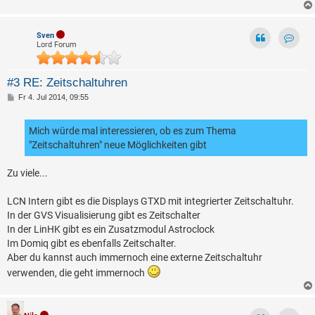
Sven
Lord Forum
Kontak
#3 RE: Zeitschaltuhren
B
Fr 4. Jul 2014, 09:55
e
i
t
Mich würde mal interessieren, ob es zum Thema
r
a
"Zeitschaltuhren" neue Möglichkeiten gibt
g
Zu viele...
LCN Intern gibt es die Displays GTXD mit integrierter Zeitschaltuhr.
In der GVS Visualisierung gibt es Zeitschalter
In der LinHK gibt es ein Zusatzmodul Astroclock
Im Domiq gibt es ebenfalls Zeitschalter.
Aber du kannst auch immernoch eine externe Zeitschaltuhr
verwenden, die geht immernoch