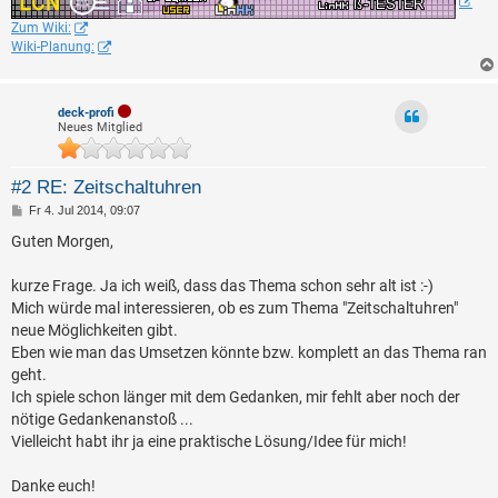
Zum Wiki:
Wiki-Planung:
deck-profi
Neues Mitglied
#2 RE: Zeitschaltuhren
B
Fr 4. Jul 2014, 09:07
e
i
Guten Morgen,
t
r
a
kurze Frage. Ja ich weiß, dass das Thema schon sehr alt ist :-)
g
Mich würde mal interessieren, ob es zum Thema "Zeitschaltuhren"
neue Möglichkeiten gibt.
Eben wie man das Umsetzen könnte bzw. komplett an das Thema ran
geht.
Ich spiele schon länger mit dem Gedanken, mir fehlt aber noch der
nötige Gedankenanstoß ...
Vielleicht habt ihr ja eine praktische Lösung/Idee für mich!
Danke euch!