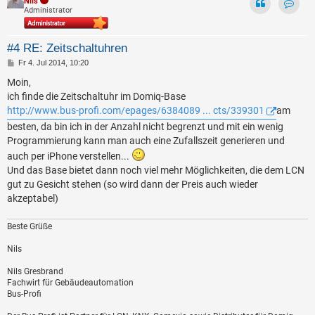
Nils
Administrator
Kontak
#4 RE: Zeitschaltuhren
B
Fr 4. Jul 2014, 10:20
e
i
Moin,
t
ich finde die Zeitschaltuhr im Domiq-Base
r
a
http://www.bus-profi.com/epages/6384089 ... cts/339301
am
g
besten, da bin ich in der Anzahl nicht begrenzt und mit ein wenig
Programmierung kann man auch eine Zufallszeit generieren und
auch per iPhone verstellen...
Und das Base bietet dann noch viel mehr Möglichkeiten, die dem LCN
gut zu Gesicht stehen (so wird dann der Preis auch wieder
akzeptabel)
Beste Grüße
Nils
Nils Gresbrand
Fachwirt für Gebäudeautomation
Bus-Profi