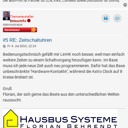
Der Bus-Profi ist Partner für LCN, KNX, Comexio sowie Distributor für Domiq
Themenersteller
Beleuchtfix
Kontak
Administrator
#5 RE: Zeitschaltuhren
B
Fr 4. Jul 2014, 12:14
e
i
Bedienungstechnisch gefällt mir LinHK noch besser, weil man einfach
t
weitere Zeiten zu einem Schaltvorgang hinzufügen kann. Im Base
r
a
muss ich jede neue Zeit auch neu programmieren. Dafür hat das Base
g
unbeschränkte "Hardware-Kontakte", während die Astro Clock auf 8
Kreise limitiert ist.
Gruß
Florian, der sich gerne das Beste aus den unterschiedlichen Welten
raussucht.