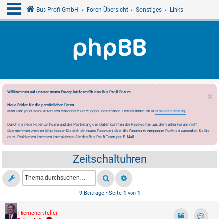
Bus-Profi GmbH
Foren-Übersicht
Sonstiges
Links
Willkommen auf unserer neuen Forenplattform für das Bus-Profi Forum
Neue Felder für die persönlichen Daten
Man kann jetzt seine öffentlich einsehbare Daten genau bestimmen. Details findet ihr in
in diesem Beitrag.
Durch die neue Forensoftware und die Portierung der Daten konnten die Passwörter aus dem alten Forum nicht
übernommen werden, bitte lassen Sie sich ein neues Passwort über die
Passwort vergessen
Funktion zusenden. Sollte
es zu Problemen kommen kontaktieren Sie das Bus-Profi Team per
E-Mail
.
Zeitschaltuhren
9 Beiträge • Seite
1
von
1
Themenersteller