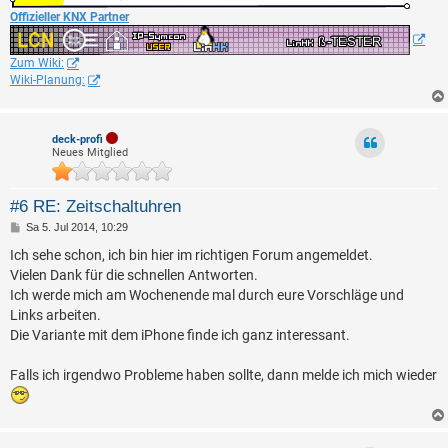
Offizieller KNX Partner
Zum Wiki:
Wiki-Planung:
deck-profi
Neues Mitglied
#6 RE: Zeitschaltuhren
B
Sa 5. Jul 2014, 10:29
e
i
Ich sehe schon, ich bin hier im richtigen Forum angemeldet.
t
Vielen Dank für die schnellen Antworten.
r
a
Ich werde mich am Wochenende mal durch eure Vorschläge und
g
Links arbeiten.
Die Variante mit dem iPhone finde ich ganz interessant.
Falls ich irgendwo Probleme haben sollte, dann melde ich mich wieder