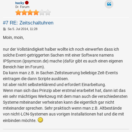
hocky
Dr. Forum
#7 RE: Zeitschaltuhren
B
Sa 5. Jul 2014, 11:28
e
i
Moin, moin,
t
r
a
nur der Vollständigkeit halber wollte ich noch einwerfen dass ich
g
solche Event-getriggerten Sachen mit einer Software namens
IPSymcon (ipsymcon.de) mache (dafür gibt es auch einen eigenen
Bereich hier im Forum).
Da kann man z.B. in Sachen Zeitsteuerung beliebige Zeit-Events
eintragen die dann Scripte auslösen.
Ist aber nicht selbsterklärend und erfordert Einarbeitung.
Wenn man sich das Prinzip aber erstmal erarbeitet hat, dann ist das
ein sehr mächtiges Werkzeug mit dem man auch die verschiedensten
Systeme miteinander verheiraten kann die eigentlich gar nicht
miteinander sprechen. Sehr praktisch wenn man z.B. Altbestände
von nicht-LCN-Systemen aus vorigen Installationen hat und die mit
einbinden möchte.