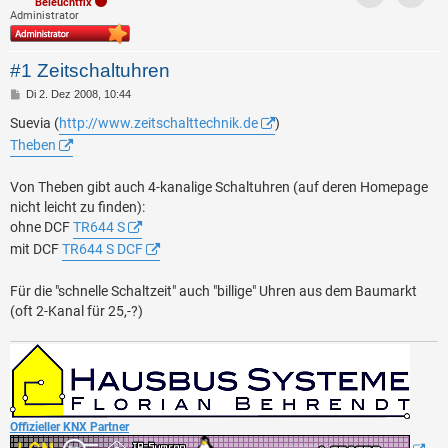
Beleuchtfix
Kontak
Administrator
#1 Zeitschaltuhren
B
Di 2. Dez 2008, 10:44
e
i
Suevia (
http://www.zeitschalttechnik.de
)
t
Theben
r
a
g
Von Theben gibt auch 4-kanalige Schaltuhren (auf deren Homepage
nicht leicht zu finden):
ohne DCF
TR644 S
mit DCF
TR644 S DCF
Für die "schnelle Schaltzeit" auch "billige" Uhren aus dem Baumarkt
(oft 2-Kanal für 25,-?)
Offizieller KNX Partner