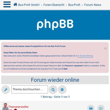
Bus-Profi GmbH
Foren-Übersicht
Bus-Profi
Forum News
Willkommen auf unserer neuen Forenplattform für das Bus-Profi Forum
Neue Felder für die persönlichen Daten
Man kann jetzt seine öffentlich einsehbare Daten genau bestimmen. Details findet ihr in
in diesem Beitrag.
Durch die neue Forensoftware und die Portierung der Daten konnten die Passwörter aus dem alten Forum nicht
übernommen werden, bitte lassen Sie sich ein neues Passwort über die
Passwort vergessen
Funktion zusenden. Sollte
es zu Problemen kommen kontaktieren Sie das Bus-Profi Team per
E-Mail
.
Forum wieder online
1 Beitrag • Seite
1
von
1
Themenersteller