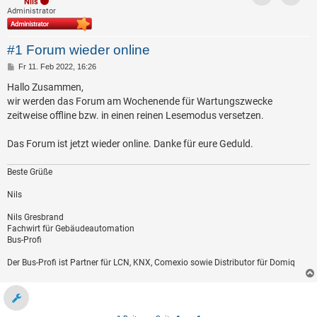
Nils
Kontak
Administrator
#1 Forum wieder online
B
Fr 11. Feb 2022, 16:26
e
i
Hallo Zusammen,
t
wir werden das Forum am Wochenende für Wartungszwecke
r
a
zeitweise offline bzw. in einen reinen Lesemodus versetzen.
g
Das Forum ist jetzt wieder online. Danke für eure Geduld.
Beste Grüße
Nils
Nils Gresbrand
Fachwirt für Gebäudeautomation
Bus-Profi
Der Bus-Profi ist Partner für LCN, KNX, Comexio sowie Distributor für Domiq