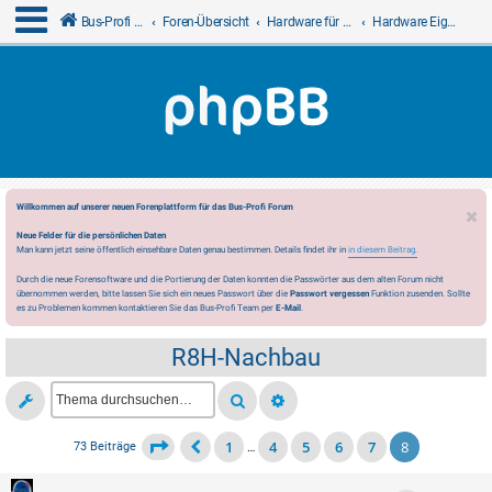
Bus-Profi GmbH
Foren-Übersicht
Hardware für LCN
Hardware Eigenproduktionen
Willkommen auf unserer neuen Forenplattform für das Bus-Profi Forum
Neue Felder für die persönlichen Daten
Man kann jetzt seine öffentlich einsehbare Daten genau bestimmen. Details findet ihr in
in diesem Beitrag.
Durch die neue Forensoftware und die Portierung der Daten konnten die Passwörter aus dem alten Forum nicht
übernommen werden, bitte lassen Sie sich ein neues Passwort über die
Passwort vergessen
Funktion zusenden. Sollte
es zu Problemen kommen kontaktieren Sie das Bus-Profi Team per
E-Mail
.
R8H-Nachbau
1
4
5
6
7
8
73 Beiträge
…