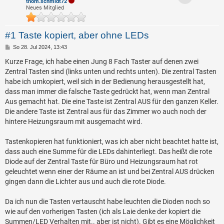
thom.schmidt72
Neues Mitglied
#1 Taste kopiert, aber ohne LEDs
B
So 28. Jul 2024, 13:43
e
i
Kurze Frage, ich habe einen Jung 8 Fach Taster auf denen zwei
t
Zentral Tasten sind (links unten und rechts unten). Die zentral Tasten
r
a
habe ich umkopiert, weil sich in der Bedienung herausgestellt hat,
g
dass man immer die falsche Taste gedrückt hat, wenn man Zentral
Aus gemacht hat. Die eine Taste ist Zentral AUS für den ganzen Keller.
Die andere Taste ist Zentral aus für das Zimmer wo auch noch der
hintere Heizungsraum mit ausgemacht wird.
Tastenkopieren hat funktioniert, was ich aber nicht beachtet hatte ist,
dass auch eine Summe für die LEDs dahinterliegt. Das heißt die rote
Diode auf der Zentral Taste für Büro und Heizungsraum hat rot
geleuchtet wenn einer der Räume an ist und bei Zentral AUS drücken
gingen dann die Lichter aus und auch die rote Diode.
Da ich nun die Tasten vertauscht habe leuchten die Dioden noch so
wie auf den vorherigen Tasten (ich als Laie denke der kopiert die
Summen/LED Verhalten mit.. aber ist nicht). Gibt es eine Möglichkeit