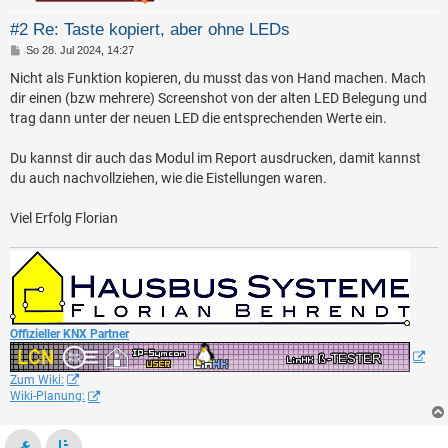
#2 Re: Taste kopiert, aber ohne LEDs
B
So 28. Jul 2024, 14:27
e
i
Nicht als Funktion kopieren, du musst das von Hand machen. Mach
t
dir einen (bzw mehrere) Screenshot von der alten LED Belegung und
r
a
trag dann unter der neuen LED die entsprechenden Werte ein.
g
Du kannst dir auch das Modul im Report ausdrucken, damit kannst
du auch nachvollziehen, wie die Eistellungen waren.
Viel Erfolg Florian
Offizieller KNX Partner
Zum Wiki:
Wiki-Planung: