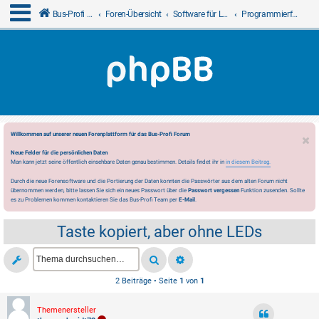
Bus-Profi GmbH
Foren-Übersicht
Software für LCN
Programmierfragen
Willkommen auf unserer neuen Forenplattform für das Bus-Profi Forum
Neue Felder für die persönlichen Daten
Man kann jetzt seine öffentlich einsehbare Daten genau bestimmen. Details findet ihr in
in diesem Beitrag.
Durch die neue Forensoftware und die Portierung der Daten konnten die Passwörter aus dem alten Forum nicht
übernommen werden, bitte lassen Sie sich ein neues Passwort über die
Passwort vergessen
Funktion zusenden. Sollte
es zu Problemen kommen kontaktieren Sie das Bus-Profi Team per
E-Mail
.
Taste kopiert, aber ohne LEDs
2 Beiträge • Seite
1
von
1
Themenersteller