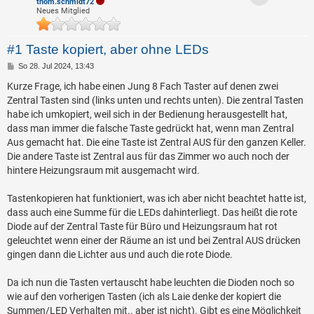
thom.schmidt72
Neues Mitglied
#1 Taste kopiert, aber ohne LEDs
B
So 28. Jul 2024, 13:43
e
i
Kurze Frage, ich habe einen Jung 8 Fach Taster auf denen zwei
t
Zentral Tasten sind (links unten und rechts unten). Die zentral Tasten
r
a
habe ich umkopiert, weil sich in der Bedienung herausgestellt hat,
g
dass man immer die falsche Taste gedrückt hat, wenn man Zentral
Aus gemacht hat. Die eine Taste ist Zentral AUS für den ganzen Keller.
Die andere Taste ist Zentral aus für das Zimmer wo auch noch der
hintere Heizungsraum mit ausgemacht wird.
Tastenkopieren hat funktioniert, was ich aber nicht beachtet hatte ist,
dass auch eine Summe für die LEDs dahinterliegt. Das heißt die rote
Diode auf der Zentral Taste für Büro und Heizungsraum hat rot
geleuchtet wenn einer der Räume an ist und bei Zentral AUS drücken
gingen dann die Lichter aus und auch die rote Diode.
Da ich nun die Tasten vertauscht habe leuchten die Dioden noch so
wie auf den vorherigen Tasten (ich als Laie denke der kopiert die
Summen/LED Verhalten mit.. aber ist nicht). Gibt es eine Möglichkeit