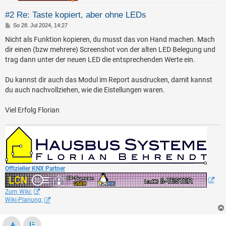
#2 Re: Taste kopiert, aber ohne LEDs
B
So 28. Jul 2024, 14:27
e
i
Nicht als Funktion kopieren, du musst das von Hand machen. Mach
t
dir einen (bzw mehrere) Screenshot von der alten LED Belegung und
r
a
trag dann unter der neuen LED die entsprechenden Werte ein.
g
Du kannst dir auch das Modul im Report ausdrucken, damit kannst
du auch nachvollziehen, wie die Eistellungen waren.
Viel Erfolg Florian
Offizieller KNX Partner
Zum Wiki:
Wiki-Planung: