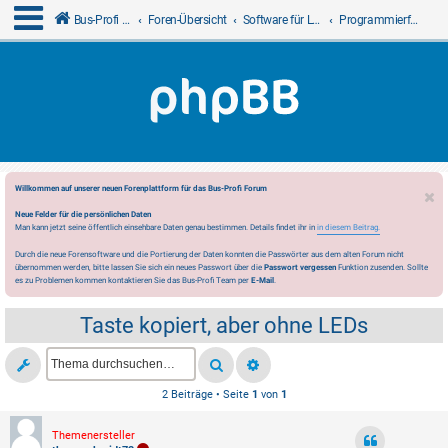
Bus-Profi GmbH
Foren-Übersicht
Software für LCN
Programmierfragen
Willkommen auf unserer neuen Forenplattform für das Bus-Profi Forum
Neue Felder für die persönlichen Daten
Man kann jetzt seine öffentlich einsehbare Daten genau bestimmen. Details findet ihr in
in diesem Beitrag.
Durch die neue Forensoftware und die Portierung der Daten konnten die Passwörter aus dem alten Forum nicht
übernommen werden, bitte lassen Sie sich ein neues Passwort über die
Passwort vergessen
Funktion zusenden. Sollte
es zu Problemen kommen kontaktieren Sie das Bus-Profi Team per
E-Mail
.
Taste kopiert, aber ohne LEDs
2 Beiträge • Seite
1
von
1
Themenersteller