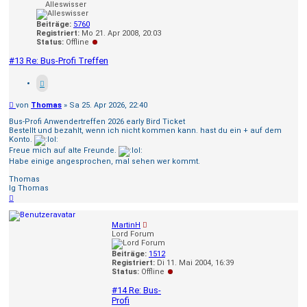
Alleswisser
Beiträge:
5760
Registriert:
Mo 21. Apr 2008, 20:03
Status:
Offline
#13 Re: Bus-Profi Treffen
Beitrag
von
Thomas
»
Sa 25. Apr 2026, 22:40
Bus-Profi Anwendertreffen 2026 early Bird Ticket
Bestellt und bezahlt, wenn ich nicht kommen kann. hast du ein + auf dem
Konto.
Freue mich auf alte Freunde.
Habe einige angesprochen, mal sehen wer kommt.
Thomas
lg Thomas
Nach
oben
MartinH
Lord Forum
Beiträge:
1512
Registriert:
Di 11. Mai 2004, 16:39
Status:
Offline
#14 Re: Bus-
Profi