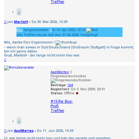
Treffen
Beitrag
von
MartinH
»
Sa 30. Mai 2026, 15:09
Nils
hat geschrieben:
Di 14. Apr 2026, 18:16
das Treffen wurde auf den 27.06.2026. festgelegt.
Nils, danke fürs Organisieren !
-- wenn man sowas in Süd-Deutschland (Großraum Stuttgart) in Frage kommt,
bin ich gerne dabei.
Gruß, MartinH - der lange nicht mehr hier war
Nach
oben
AxelMertes
Fingerwundschreiber
Beiträge:
164
Registriert:
Do 5. Nov 2009, 20:41
Status:
Offline
#15 Re: Bus-
Profi
Treffen
Beitrag
von
AxelMertes
»
Do 11. Jun 2026, 14:29
Ui, war lange nicht mehr hier und hab das gerade erst gesehen.