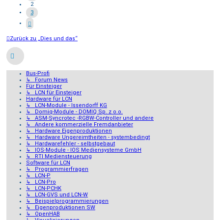
2
3
Zurück zu „Dies und das“
Bus-Profi
↳ Forum News
Für Einsteiger
↳ LCN für Einsteiger
Hardware für LCN
↳ LCN-Module - Issendorff KG
↳ Domiq-Module - DOMIQ Sp. z o.o.
↳ ASM-Syncrotec -RGBW-Controller und andere
↳ Andere kommerzielle Fremdanbieter
↳ Hardware Eigenproduktionen
↳ Hardware Ungereimtheiten - systembedingt
↳ Hardwarefehler - selbstgebaut
↳ IOS-Module - IOS Mediensysteme GmbH
↳ RTI Mediensteuerung
Software für LCN
↳ Programmierfragen
↳ LCN-P
↳ LCN-Pro
↳ LCN-PCHK
↳ LCN-GVS und LCN-W
↳ Beispielprogrammierungen
↳ Eigenproduktionen SW
↳ OpenHAB