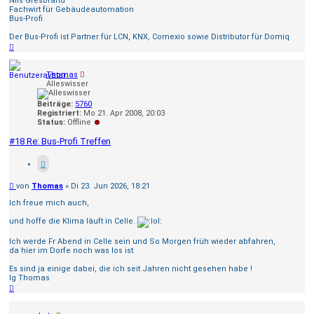
Nils Gresbrand
Fachwirt für Gebäudeautomation
Bus-Profi
Der Bus-Profi ist Partner für LCN, KNX, Comexio sowie Distributor für Domiq
Nach
oben
Thomas
Alleswisser
Beiträge:
5760
Registriert:
Mo 21. Apr 2008, 20:03
Status:
Offline
#18 Re: Bus-Profi Treffen
Beitrag
von
Thomas
»
Di 23. Jun 2026, 18:21
Ich freue mich auch,
und hoffe die Klima läuft in Celle.
Ich werde Fr Abend in Celle sein und So Morgen früh wieder abfahren,
da hier im Dorfe noch was los ist.
Es sind ja einige dabei, die ich seit Jahren nicht gesehen habe !
lg Thomas
Nach
oben