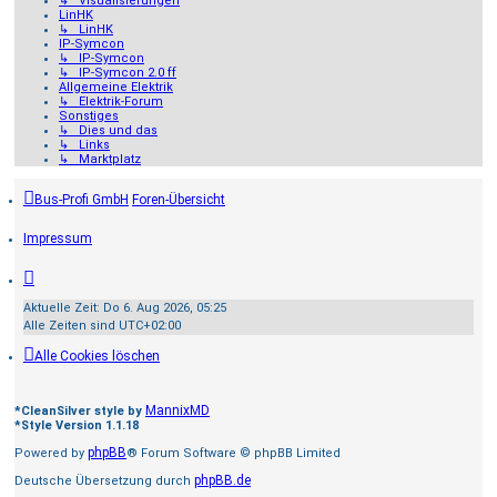
↳ Visualisierungen
LinHK
↳ LinHK
IP-Symcon
↳ IP-Symcon
↳ IP-Symcon 2.0 ff
Allgemeine Elektrik
↳ Elektrik-Forum
Sonstiges
↳ Dies und das
↳ Links
↳ Marktplatz
Bus-Profi GmbH
Foren-Übersicht
Impressum
Aktuelle Zeit: Do 6. Aug 2026, 05:25
Alle Zeiten sind
UTC+02:00
Alle Cookies löschen
MannixMD
*
CleanSilver style by
*
Style Version 1.1.18
phpBB
Powered by
® Forum Software © phpBB Limited
phpBB.de
Deutsche Übersetzung durch