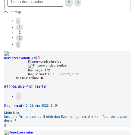
25 Beiträge
1
2
3
mawi
Fingerwundschreiber
Beiträge:
172
Registriert:
Fr 7. Jun 2002, 10:01
Status:
Offline
#11 Re: Bus-Profi Treffen
Beitrag
von
mawi
»
Di 21. Apr 2026, 21:04
Moin Nils,
lässt die Firma Issendorff sich das Event entgehen, d.h. kein Fachvortrag von
denen?
Nach
oben