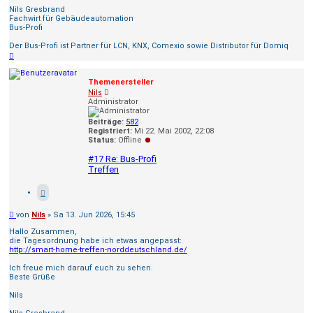
Nils Gresbrand
Fachwirt für Gebäudeautomation
Bus-Profi
Der Bus-Profi ist Partner für LCN, KNX, Comexio sowie Distributor für Domiq
Nach
oben
Themenersteller
Nils
Administrator
Beiträge:
582
Registriert:
Mi 22. Mai 2002, 22:08
Status:
Offline
#17 Re: Bus-Profi
Treffen
Beitrag
von
Nils
»
Sa 13. Jun 2026, 15:45
Hallo Zusammen,
die Tagesordnung habe ich etwas angepasst:
http://smart-home-treffen-norddeutschland.de/
Ich freue mich darauf euch zu sehen.
Beste Grüße
Nils