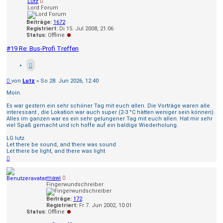
Lutz
Lord Forum
Beiträge:
1672
Registriert:
Di 15. Jul 2008, 21:06
Status:
Offline
#19 Re: Bus-Profi Treffen
Beitrag
von
Lutz
»
So 28. Jun 2026, 12:40
Moin.
Es war gestern ein sehr schöner Tag mit euch allen. Die Vorträge waren alle
interessant , die Lokation war auch super (2-3 °C hätten weniger sein können).
Alles im ganzen war es ein sehr gelungener Tag mit euch allen. Hat mir sehr
viel Spaß gemacht und ich hoffe auf ein baldige Wiederholung.
LG lutz
Let there be sound, and there was sound
Let there be light, and there was light
Nach
oben
mawi
Fingerwundschreiber
Beiträge:
172
Registriert:
Fr 7. Jun 2002, 10:01
Status:
Offline