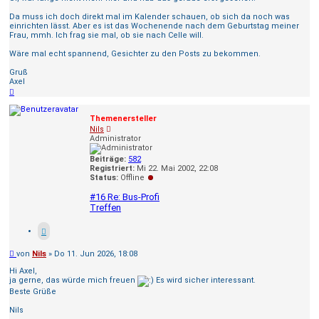
Da muss ich doch direkt mal im Kalender schauen, ob sich da noch was
einrichten lässt. Aber es ist das Wochenende nach dem Geburtstag meiner
Frau, mmh. Ich frag sie mal, ob sie nach Celle will.
Wäre mal echt spannend, Gesichter zu den Posts zu bekommen.
Gruß
Axel
Nach
oben
Themenersteller
Nils
Administrator
Beiträge:
582
Registriert:
Mi 22. Mai 2002, 22:08
Status:
Offline
#16 Re: Bus-Profi
Treffen
Beitrag
von
Nils
»
Do 11. Jun 2026, 18:08
Hi Axel,
ja gerne, das würde mich freuen
Es wird sicher interessant.
Beste Grüße
Nils