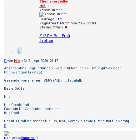
Themenersteller
Nils
Administrator
Beiträge:
582
Registriert:
Mi 22. Mai 2002, 22:08
Status:
Offline
#12 Re: Bus-Profi
Treffen
Beitrag
von
Nils
»
Di 21. Apr 2026, 21:17
Absage ohne Begründungen - versucht hab ich es. Dafür gibt es aber
hochwertigen Ersatz ;-)
Gesendet von meinem SM-S948B mit Tapatalk
Beste Grüße
Nils
Nils Gresbrand
Fachwirt für Gebäudeautomation
Bus-Profi
Der Bus-Profi ist Partner für LCN, KNX, Comexio sowie Distributor für Domiq
Nach
oben
Thomas