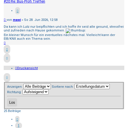
#20 Re: Bus-Profi Treffen
Beitrag
von
mawi
»
So 28. Jun 2026, 12:58
Da kann ich Lutz nur beipflichten und ich hoffe ihr seid alle gesund, stressfrei
und zufrieden nach Hause gekommen.
Ein kleiner Wunsch für ein eventuelles nächstes mal. Vielleicht kann der
EIB/KNX auch ein Thema sein.
Nach
oben
Druckansicht
Anzeigen:
Sortiere nach:
Richtung:
25 Beiträge
1