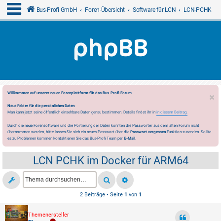
Bus-Profi GmbH
Foren-Übersicht
Software für LCN
LCN-PCHK
Willkommen auf unserer neuen Forenplattform für das Bus-Profi Forum
Neue Felder für die persönlichen Daten
Man kann jetzt seine öffentlich einsehbare Daten genau bestimmen. Details findet ihr in
in diesem Beitrag.
Durch die neue Forensoftware und die Portierung der Daten konnten die Passwörter aus dem alten Forum nicht
übernommen werden, bitte lassen Sie sich ein neues Passwort über die
Passwort vergessen
Funktion zusenden. Sollte
es zu Problemen kommen kontaktieren Sie das Bus-Profi Team per
E-Mail
.
LCN PCHK im Docker für ARM64
2 Beiträge • Seite
1
von
1
Themenersteller