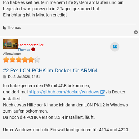
Ich habe es seit heute in meinem Life System am laufen und bin
begeistert was paresy da in 2 Tagen gezaubert hat.
Einrichtung ist in Minuten erledigt
lg Thomas
Themenersteller
Thomas
Alleswisser
#2 Re: LCN PCHK im Docker für ARM64
B
Do 2. Jul 2026, 14:51
e
i
Ich habe gestern den Pi5 mit 4GB bekommen,
t
und dort mal
https://github.com/dockur/windows
via Docker
r
a
installiert.
g
Nach etwas Hilfe per Ki habe ich dann den LCN-PKU2 in Windows
zum laufen bekommen.
Da noch die PCHK Version 3.3.4 installiert, läuft.
Unter Windows noch die Firewall konfigurieren für 4114 und 4220.