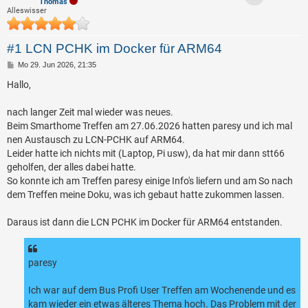
Thomas
Alleswisser
#1 LCN PCHK im Docker für ARM64
B
Mo 29. Jun 2026, 21:35
e
i
Hallo,
t
r
a
nach langer Zeit mal wieder was neues.
g
Beim Smarthome Treffen am 27.06.2026 hatten paresy und ich mal
nen Austausch zu LCN-PCHK auf ARM64.
Leider hatte ich nichts mit (Laptop, Pi usw), da hat mir dann stt66
geholfen, der alles dabei hatte.
So konnte ich am Treffen paresy einige Info's liefern und am So nach
dem Treffen meine Doku, was ich gebaut hatte zukommen lassen.
Daraus ist dann die LCN PCHK im Docker für ARM64 entstanden.
paresy
Ich war auf dem Bus Profi User Treffen am Wochenende und es
kam wieder ein etwas älteres Thema hoch. Das Problem mit der