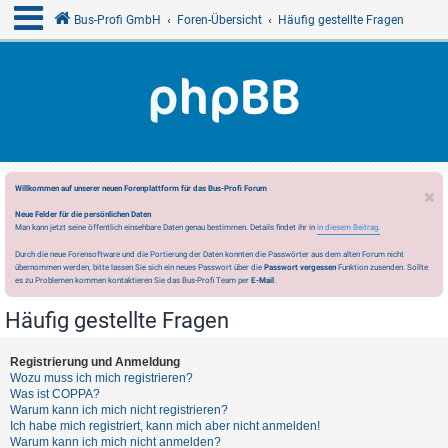
Bus-Profi GmbH
Foren-Übersicht
Häufig gestellte Fragen
Willkommen auf unserer neuen Forenplattform für das Bus-Profi Forum
Neue Felder für die persönlichen Daten
Man kann jetzt seine öffentlich einsehbare Daten genau bestimmen. Details findet ihr in
in diesem Beitrag.
Durch die neue Forensoftware und die Portierung der Daten konnten die Passwörter aus dem alten Forum nicht
übernommen werden, bitte lassen Sie sich ein neues Passwort über die
Passwort vergessen
Funktion zusenden. Sollte
es zu Problemen kommen kontaktieren Sie das Bus-Profi Team per
E-Mail
.
Häufig gestellte Fragen
Registrierung und Anmeldung
Wozu muss ich mich registrieren?
Was ist COPPA?
Warum kann ich mich nicht registrieren?
Ich habe mich registriert, kann mich aber nicht anmelden!
Warum kann ich mich nicht anmelden?