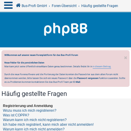
Bus-Profi GmbH
Foren-Übersicht
Häufig gestellte Fragen
Willkommen auf unserer neuen Forenplattform für das Bus-Profi Forum
Neue Felder für die persönlichen Daten
Man kann jetzt seine öffentlich einsehbare Daten genau bestimmen. Details findet ihr in
in diesem Beitrag.
Durch die neue Forensoftware und die Portierung der Daten konnten die Passwörter aus dem alten Forum nicht
übernommen werden, bitte lassen Sie sich ein neues Passwort über die
Passwort vergessen
Funktion zusenden. Sollte
es zu Problemen kommen kontaktieren Sie das Bus-Profi Team per
E-Mail
.
Häufig gestellte Fragen
Registrierung und Anmeldung
Wozu muss ich mich registrieren?
Was ist COPPA?
Warum kann ich mich nicht registrieren?
Ich habe mich registriert, kann mich aber nicht anmelden!
Warum kann ich mich nicht anmelden?