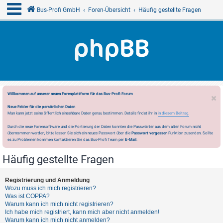
Bus-Profi GmbH
Foren-Übersicht
Häufig gestellte Fragen
Willkommen auf unserer neuen Forenplattform für das Bus-Profi Forum
Neue Felder für die persönlichen Daten
Man kann jetzt seine öffentlich einsehbare Daten genau bestimmen. Details findet ihr in
in diesem Beitrag.
Durch die neue Forensoftware und die Portierung der Daten konnten die Passwörter aus dem alten Forum nicht
übernommen werden, bitte lassen Sie sich ein neues Passwort über die
Passwort vergessen
Funktion zusenden. Sollte
es zu Problemen kommen kontaktieren Sie das Bus-Profi Team per
E-Mail
.
Häufig gestellte Fragen
Registrierung und Anmeldung
Wozu muss ich mich registrieren?
Was ist COPPA?
Warum kann ich mich nicht registrieren?
Ich habe mich registriert, kann mich aber nicht anmelden!
Warum kann ich mich nicht anmelden?