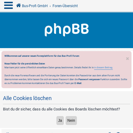
Bus-Profi GmbH
Foren-Übersicht
Willkommen auf unserer neuen Forenplattform für das Bus-Profi Forum
Neue Felder für die persönlichen Daten
Man kann jetzt seine öffentlich einsehbare Daten genau bestimmen. Details findet ihr in
in diesem Beitrag.
Durch die neue Forensoftware und die Portierung der Daten konnten die Passwörter aus dem alten Forum nicht
übernommen werden, bitte lassen Sie sich ein neues Passwort über die
Passwort vergessen
Funktion zusenden. Sollte
es zu Problemen kommen kontaktieren Sie das Bus-Profi Team per
E-Mail
.
Alle Cookies löschen
Bist du dir sicher, dass du alle Cookies des Boards löschen möchtest?