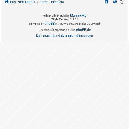
Bus-Profi GmbH
Foren-Übersicht
MannixMD
*
CleanSilver style by
*
Style Version 1.1.18
phpBB
Powered by
® Forum Software © phpBB Limited
phpBB.de
Deutsche Übersetzung durch
Datenschutz
Nutzungsbedingungen
|