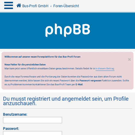
Bus-Profi GmbH
Foren-Übersicht
Willkommen auf unserer neuen Forenplattform für das Bus-Profi Forum
Neue Felder für die persönlichen Daten
Man kann jetzt seine öffentlich einsehbare Daten genau bestimmen. Details findet ihr in
in diesem Beitrag.
Durch die neue Forensoftware und die Portierung der Daten konnten die Passwörter aus dem alten Forum nicht
übernommen werden, bitte lassen Sie sich ein neues Passwort über die
Passwort vergessen
Funktion zusenden. Sollte
es zu Problemen kommen kontaktieren Sie das Bus-Profi Team per
E-Mail
.
Du musst registriert und angemeldet sein, um Profile
anzuschauen.
Benutzername:
Passwort: