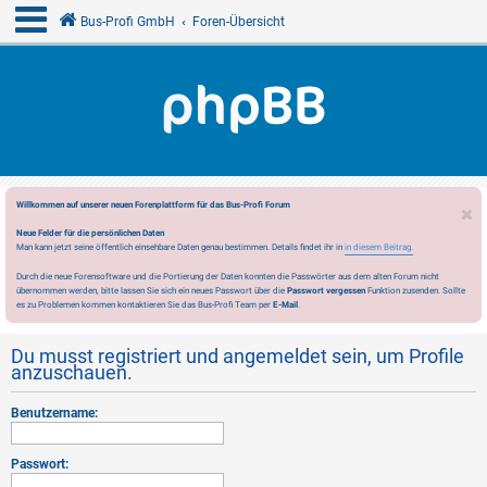
Bus-Profi GmbH
Foren-Übersicht
Willkommen auf unserer neuen Forenplattform für das Bus-Profi Forum
Neue Felder für die persönlichen Daten
Man kann jetzt seine öffentlich einsehbare Daten genau bestimmen. Details findet ihr in
in diesem Beitrag.
Durch die neue Forensoftware und die Portierung der Daten konnten die Passwörter aus dem alten Forum nicht
übernommen werden, bitte lassen Sie sich ein neues Passwort über die
Passwort vergessen
Funktion zusenden. Sollte
es zu Problemen kommen kontaktieren Sie das Bus-Profi Team per
E-Mail
.
Du musst registriert und angemeldet sein, um Profile
anzuschauen.
Benutzername:
Passwort: