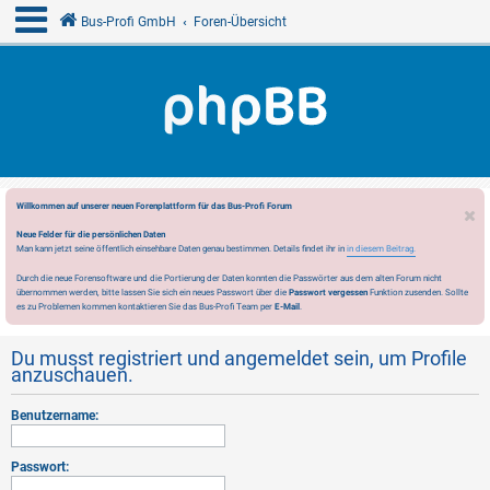
Bus-Profi GmbH
Foren-Übersicht
Willkommen auf unserer neuen Forenplattform für das Bus-Profi Forum
Neue Felder für die persönlichen Daten
Man kann jetzt seine öffentlich einsehbare Daten genau bestimmen. Details findet ihr in
in diesem Beitrag.
Durch die neue Forensoftware und die Portierung der Daten konnten die Passwörter aus dem alten Forum nicht
übernommen werden, bitte lassen Sie sich ein neues Passwort über die
Passwort vergessen
Funktion zusenden. Sollte
es zu Problemen kommen kontaktieren Sie das Bus-Profi Team per
E-Mail
.
Du musst registriert und angemeldet sein, um Profile
anzuschauen.
Benutzername:
Passwort: