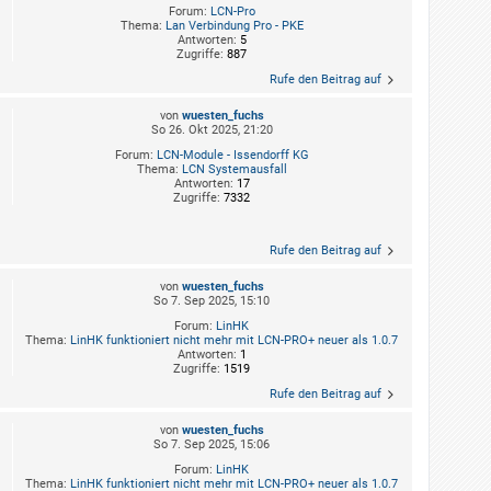
Forum:
LCN-Pro
Thema:
Lan Verbindung Pro - PKE
Antworten:
5
Zugriffe:
887
Rufe den Beitrag auf
von
wuesten_fuchs
So 26. Okt 2025, 21:20
Forum:
LCN-Module - Issendorff KG
Thema:
LCN Systemausfall
Antworten:
17
Zugriffe:
7332
Rufe den Beitrag auf
von
wuesten_fuchs
So 7. Sep 2025, 15:10
Forum:
LinHK
Thema:
LinHK funktioniert nicht mehr mit LCN-PRO+ neuer als 1.0.7
Antworten:
1
Zugriffe:
1519
Rufe den Beitrag auf
von
wuesten_fuchs
So 7. Sep 2025, 15:06
Forum:
LinHK
Thema:
LinHK funktioniert nicht mehr mit LCN-PRO+ neuer als 1.0.7