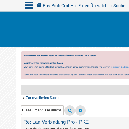
Bus-Profi GmbH
Foren-Übersicht
Suche
Willkommen auf unserer neuen Forenplattform für das Bus-Profi Forum
Neue Felder für die persönlichen Daten
Man kann jetzt seine öffentlich einsehbare Daten genau bestimmen. Details findet ihr in
in diesem Beitrag.
Durch die neue Forensoftware und die Portierung der Daten konnten die Passwörter aus dem alten Forum
Zur erweiterten Suche
Re: Lan Verbindung Pro - PKE