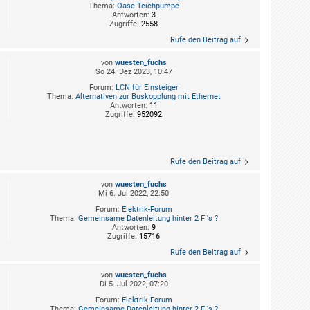
Thema:
Oase Teichpumpe
Antworten:
3
Zugriffe:
2558
Rufe den Beitrag auf
von
wuesten_fuchs
So 24. Dez 2023, 10:47
Forum:
LCN für Einsteiger
Thema:
Alternativen zur Buskopplung mit Ethernet
Antworten:
11
Zugriffe:
952092
Rufe den Beitrag auf
von
wuesten_fuchs
Mi 6. Jul 2022, 22:50
Forum:
Elektrik-Forum
Thema:
Gemeinsame Datenleitung hinter 2 FI's ?
Antworten:
9
Zugriffe:
15716
Rufe den Beitrag auf
von
wuesten_fuchs
Di 5. Jul 2022, 07:20
Forum:
Elektrik-Forum
Thema:
Gemeinsame Datenleitung hinter 2 FI's ?