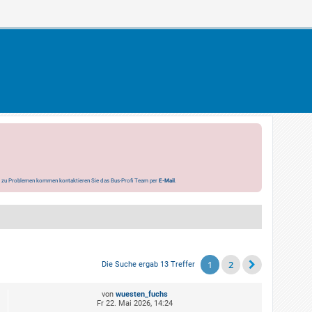
s zu Problemen kommen kontaktieren Sie das Bus-Profi Team per
E-Mail
.
1
2
Die Suche ergab 13 Treffer
von
wuesten_fuchs
Fr 22. Mai 2026, 14:24