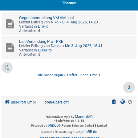
Themen
Gegenüberstellung VM VM light
Letzter Beitrag von
Niko
«
Di 4. Aug 2026, 14:23
Verfasst in
LinHK
Antworten:
6
Lan Verbindung Pro - PKE
Letzter Beitrag von
DJens
«
Mo 3. Aug 2026, 18:41
Verfasst in
LCN-Pro
Antworten:
5
Die Suche ergab 2 Treffer • Seite
1
von
1
Bus-Profi GmbH
Foren-Übersicht
MannixMD
*
CleanSilver style by
*
Style Version 1.1.18
phpBB
Powered by
® Forum Software © phpBB Limited
phpBB.de
Deutsche Übersetzung durch