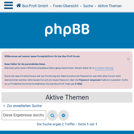
Bus-Profi GmbH
Foren-Übersicht
Suche
Aktive Themen
Willkommen auf unserer neuen Forenplattform für das Bus-Profi Forum
Neue Felder für die persönlichen Daten
Man kann jetzt seine öffentlich einsehbare Daten genau bestimmen. Details findet ihr in
in diesem Beitrag.
Durch die neue Forensoftware und die Portierung der Daten konnten die Passwörter aus dem alten Forum nicht
übernommen werden, bitte lassen Sie sich ein neues Passwort über die
Passwort vergessen
Funktion zusenden. Sollte
es zu Problemen kommen kontaktieren Sie das Bus-Profi Team per
E-Mail
.
Aktive Themen
Zur erweiterten Suche
Die Suche ergab 2 Treffer • Seite
1
von
1